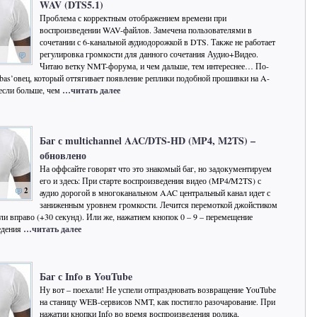
WAV (DTS5.1)
Проблема с корректным отображением времени при
воспроизведении WAV-файлов. Замечена пользователями в
сочетании с 6-канальной аудиодорожкой в DTS. Также не работает
регулировка громкости для данного сочетания Аудио+Видео.
Читаю ветку NMT-форума, и чем дальше, тем интереснее… По-
bas’овец, который оттягивает появление реплики подобной прошивки на A-
если больше, чем
…читать далее
Баг с multichannel AAC/DTS-HD (MP4, M2TS) –
обновлено
На оффсайте говорят что это знакомый баг, но задокументируем
его и здесь: При старте воспроизведения видео (MP4/M2TS) с
2
аудио дорогой в многоканальном AAC центральный канал идет с
заниженным уровнем громкости. Лечится перемоткой джойстиком
или вправо (+30 секунд). Или же, нажатием кнопок 0 – 9 – перемещение
едения
…читать далее
Баг с Info в YouTube
Ну вот – поехали! Не успели отпраздновать возвращение YouTube
на станицу WEB-сервисов NMT, как постигло разочарование. При
нажатии кнопки Info во время воспроизведения ролика,