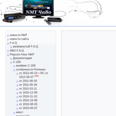
новости NMT
новости сайта
F.A.Q.
развернутый F.A.Q.
NMJ F.A.Q.
Popcorn Hour NMT
Документация
C-200
моddинг C-200
особенности Firmware
от 2012-05-23 + RC от
new
2012-06-07
от 2011-06-03
от 2011-05-09
от 2011-03-11
от 2010-12-08
от 2010-11-10
от 2010-10-08
от 2010-08-26
от 2010-05-07
квест
видеогайд