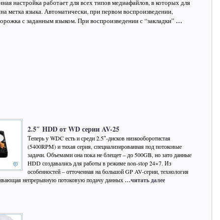
нная настройка работает для всех типов медиафайлов, в которых для
на метка языка. Автоматически, при первом воспроизведении,
…
дорожка с заданным языком. При воспроизведении с “закладки”
2.5″ HDD от WD серии AV-25
Теперь у WDC есть и среди 2.5″-дисков низкооборотистая
(5400RPM) и тихая серия, специализированная под потоковые
задачи. Объемами она пока не блещет – до 500GB, но зато данные
HDD создавались для работы в режиме non-stop 24×7. Из
особенностей – отточенная на большой GP AV-серии, технология
ечивающая непрерывную потоковую подачу данных
…читать далее