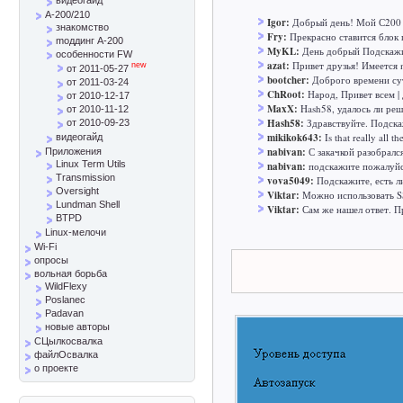
A-200/210
Igor:
Добрый день! Мой С200 н
знакомство
Fry:
Прекрасно ставится блок 
mоддинг A-200
MyKL:
День добрый Подскажите
особенности FW
azat:
Привет друзья! Имеется n
new
от 2011-05-27
bootcher:
Доброго времени сут
от 2011-03-24
ChRoot:
Народ, Привет всем | 
от 2010-12-17
MaxX:
Hash58, удалось ли реш
от 2010-11-12
Hash58:
Здравствуйте. Подска
от 2010-09-23
mikikok643:
Is that really all t
видеогайд
nabivan:
С закачкой разобралс
Приложения
Linux Term Utils
nabivan:
подскажите пожалуйст
Transmission
vova5049:
Подскажите, есть л
Oversight
Viktar:
Можно использовать SS
Lundman Shell
Viktar:
Сам же нашел ответ. Пр
BTPD
Linux-мелочи
Wi-Fi
опросы
вольная борьба
WildFlexy
Poslanec
Padavan
новые авторы
СЦылкосвалка
файлОсвалка
о проекте