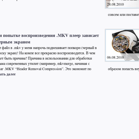
28.08.2010
совсем или постави
и попытке воспроизведения .MKV плеер зависает
черным экраном
т файл в .mkv у меня напрочь подвешивает попкорн (черный в
оску экран)! На компе все прекрасно воспроизводится. В чем
06.08.2010
ет быть причина? Причина в использовании для обработки
ьма современных утилит (например, mkvmerge, начиная с
лаг .MKV “Header Removal Compression”. Это экономит по
образом попасть вн
ть далее