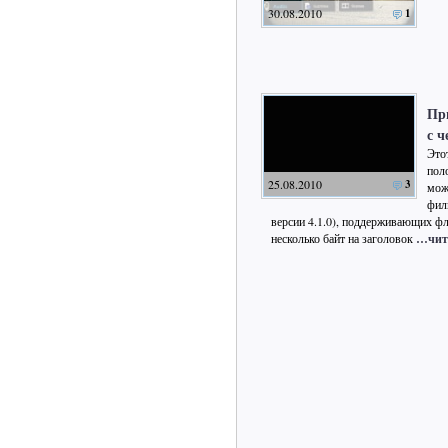
30.08.2010
1
Пр
с 
Это
пол
25.08.2010
3
мож
фил
версии 4.1.0), поддерживающих ф
несколько байт на заголовок
…чита