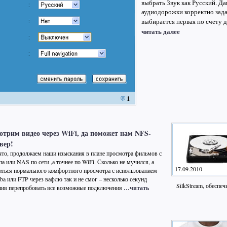
выбрать Звук как Русский. Да
аудиодорожки корректно зада
выбирается первая по счету 
читать далее
1
отрим видео через WiFi, да поможет нам NFS-
вер!
что, продолжаем наши изыскания в плане просмотра фильмов с
а или NAS по сети ,а точнее по WiFi. Сколько не мучился, а
17.09.2010
иться нормального комфортного просмотра с использованием
ba или FTP через вафлю так и не смог – несколько секунд
SilkStream, обесп
шив перепробовать все возможные подключения
…читать