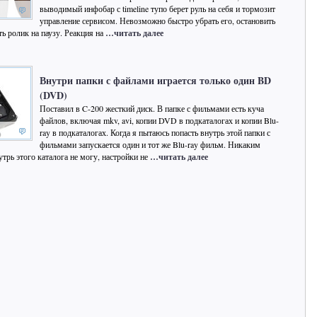
выводимый инфобар с timeline тупо берет руль на себя и тормозит
управление сервисом. Невозможно быстро убрать его, остановить
ть ролик на паузу. Реакция на
…читать далее
Внутри папки с файлами играется только один BD
(DVD)
Поставил в C-200 жесткий диск. В папке с фильмами есть куча
файлов, включая mkv, avi, копии DVD в подкаталогах и копии Blu-
ray в подкаталогах. Когда я пытаюсь попасть внутрь этой папки с
фильмами запускается один и тот же Blu-ray фильм. Никаким
утрь этого каталога не могу, настройки не
…читать далее