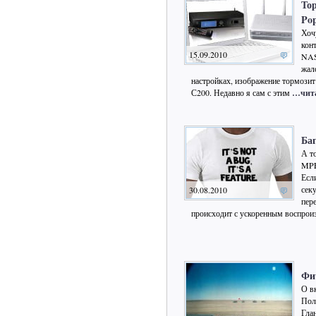
Тор
Pop
Хоч
кон
15.09.2010
NAS
жал
настройках, изображение тормозит 
С200. Недавно я сам с этим
…чита
Баг
А т
MPE
Есл
секу
30.08.2010
пере
происходит с ускоренным воспрои
Фи
О в
Пол
Гла