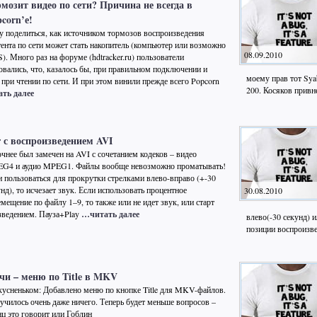
мозит видео по сети? Причина не всегда в
corn’е!
у поделиться, как источником тормозов воспроизведения
тента по сети может стать накопитель (компьютер или возможно
08.09.2010
). Много раз на форуме (hdtracker.ru) пользователи
овались, что, казалось бы, при правильном подключении и
моему прав тот Sya
при чтении по сети. И при этом винили прежде всего Popcorn
200. Косяков привн
ть далее
 с воспроизведением AVI
очнее был замечен на AVI с сочетанием кодеков – видео
G4 и аудио MPEG1. Файлы вообще невозможно проматывать!
и пользоваться для прокрутки стрелками влево-вправо (+-30
нд), то исчезает звук. Если использовать процентное
30.08.2010
мещение по файлу 1–9, то также или не идет звук, или старт
зведением. Пауза+Play
…читать далее
влево(-30 секунд) 
позиции воспроизв
чи – меню по Title в MKV
кусненьком: Добавлено меню по кнопке Title для MKV-файлов.
училось очень даже ничего. Теперь будет меньше вопросов –
нц это говорит или Гоблин