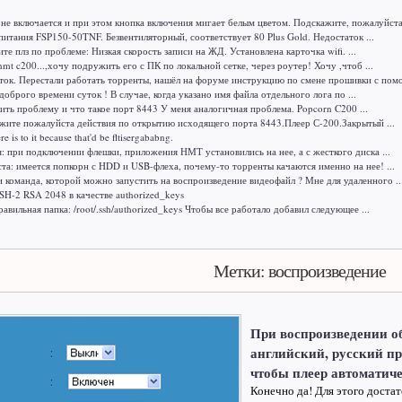
е включается и при этом кнопка включения мигает белым цветом. Подскажите, пожалуйста,
питания FSP150-50TNF. Безвентиляторный, соответствует 80 Plus Gold. Недостаток ...
 плз по проблеме: Низкая скорость записи на ЖД. Установлена карточка wifi. ...
mt c200...,хочу подружить его с ПК по локальной сетке, через роутер! Хочу ,чтоб ...
ок. Перестали работать торренты, нашёл на форуме инструкцию по смене прошивки с помо
доброго времени суток ! В случае, когда указано имя файла отдельного лога по ...
ить проблему и что такое порт 8443 У меня аналогичная проблема. Popcorn C200 ...
жите пожалуйста действия по открытию исходящего порта 8443.Плеер С-200.Закрытый ...
here is to it because that'd be fltisergababng.
я: при подключении флешки, приложения НМТ установились на нее, а с жесткого диска ...
а: имеется попкорн с HDD и USB-флеха, почему-то торренты качаются именно на нее! ...
и команда, которой можно запустить на воспроизведение видеофайл ? Мне для удаленного ..
H-2 RSA 2048 в качестве authorized_keys
авильная папка: /root/.ssh/authorized_keys Чтобы все работало добавил следующее ...
Метки: воспроизведение
При воспроизведении об
английский, русский пр
чтобы плеер автоматич
Конечно да! Для этого доста