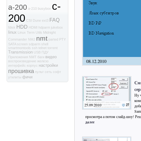
c-
a-200
a-210
busybox
200
FAQ
CSI
Dune
ext3
HDD
fdisk
HDMI
hdparm
jukebox
linux
Linux Term Utils
Midnight
nmt
Commander
NMJ
parted
PTY
SATA
screen
sdparm
shell
smartmontools
ssh
telnet
torrent
Transmission
USB
ПДУ
видео
Приложения NMT
баги
08.12.2010
воспроизведение
железо
настройки
интерфейс
корпус
прошивка
пульт
сеть
софт
фичи
утилиты
См
сер
Ну 
комп
25.09.2010
27
доб
Sam
просмотра а потом слайд-шоу! Ре
далее