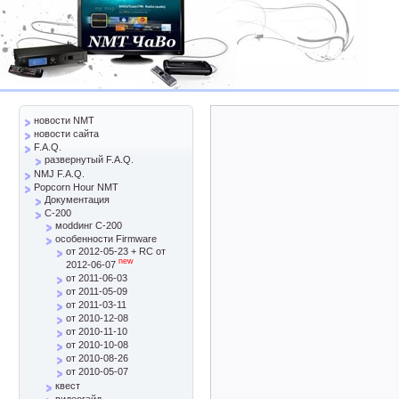
новости NMT
новости сайта
F.A.Q.
развернутый F.A.Q.
NMJ F.A.Q.
Popcorn Hour NMT
Документация
C-200
моddинг C-200
особенности Firmware
от 2012-05-23 + RC от
new
2012-06-07
от 2011-06-03
от 2011-05-09
от 2011-03-11
от 2010-12-08
от 2010-11-10
от 2010-10-08
от 2010-08-26
от 2010-05-07
квест
видеогайд