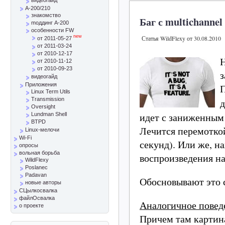
A-200/210
знакомство
Баг с multichann
mоддинг A-200
особенности FW
new
Статья WildFlexy от 30.08.2010
от 2011-05-27
от 2011-03-24
от 2010-12-17
Н
от 2010-11-12
от 2010-09-23
з
видеогайд
Приложения
П
Linux Term Utils
Transmission
д
Oversight
идет с заниженным
Lundman Shell
BTPD
Лечится перемоткой
Linux-мелочи
Wi-Fi
секунд). Или же, 
опросы
вольная борьба
воспроизведения н
WildFlexy
Poslanec
Padavan
Обосновывают это 
новые авторы
СЦылкосвалка
файлОсвалка
Аналогичное повед
о проекте
Причем там картина