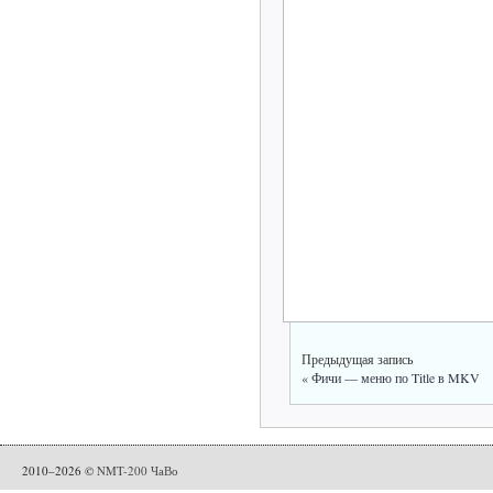
Предыдущая запись
«
Фичи — меню по Title в MKV
2010–2026 ©
NMT-200 ЧаВо