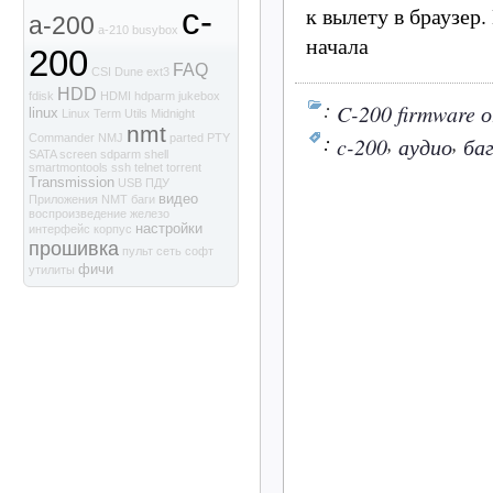
к вылету в браузер
c-
a-200
a-210
busybox
начала
200
FAQ
CSI
Dune
ext3
HDD
fdisk
HDMI
hdparm
jukebox
:
C-200 firmware 
linux
Linux Term Utils
Midnight
nmt
:
,
,
Commander
NMJ
parted
PTY
c-200
аудио
ба
SATA
screen
sdparm
shell
smartmontools
ssh
telnet
torrent
Transmission
USB
ПДУ
видео
Приложения NMT
баги
воспроизведение
железо
настройки
интерфейс
корпус
прошивка
пульт
сеть
софт
фичи
утилиты