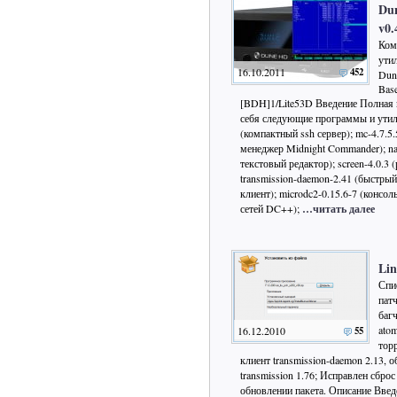
Dun
v0.
Ком
ути
16.10.2011
452
Dun
Bas
[BDH]1/Lite53D Введение Полная 
себя следующие программы и утили
(компактный ssh сервер); mc-4.7.
менеджер Midnight Commander); n
текстовый редактор); screen-4.0.3 
transmission-daemon-2.41 (быстры
клиент); microdc2-0.15.6-7 (консо
сетей DC++);
…читать далее
Lin
Спи
пат
багч
ato
16.12.2010
55
тор
клиент transmission-daemon 2.13
transmission 1.76; Исправлен сбр
обновлении пакета. Описание Вве