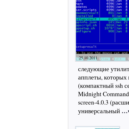
25.10.2011
следующие утилиты
апплеты, которых н
(компактный ssh с
Midnight Commande
screen-4.0.3 (расш
…ч
универсальный