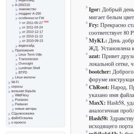
A-200/210
Igor:
Добрый день
знакомство
mоддинг A-200
мигает белым цвет
особенности FW
new
Fry:
Прекрасно ст
от 2011-05-27
от 2011-03-24
соответствует 80 P
от 2010-12-17
от 2010-11-12
MyKL:
День добр
от 2010-09-23
видеогайд
ЖД. Установлена ка
Приложения
azat:
Привет друзь
Linux Term Utils
Transmission
локальной сетке, ч
Oversight
Lundman Shell
bootcher:
Доброго 
BTPD
форуме инструкци
Linux-мелочи
Wi-Fi
ChRoot:
Народ, Пр
опросы
вольная борьба
указано имя файла 
WildFlexy
Poslanec
MaxX:
Hash58, уд
Padavan
аналогичная пробле
новые авторы
СЦылкосвалка
Hash58:
Здравству
файлОсвалка
о проекте
исходящего порта 
mikikok643:
Is that