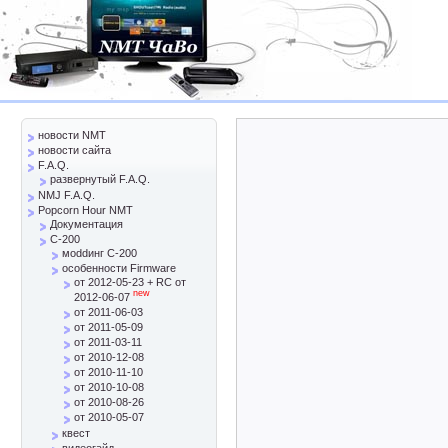
новости NMT
новости сайта
F.A.Q.
развернутый F.A.Q.
NMJ F.A.Q.
Popcorn Hour NMT
Документация
C-200
моddинг C-200
особенности Firmware
от 2012-05-23 + RC от
new
2012-06-07
от 2011-06-03
от 2011-05-09
от 2011-03-11
от 2010-12-08
от 2010-11-10
от 2010-10-08
от 2010-08-26
от 2010-05-07
квест
видеогайд