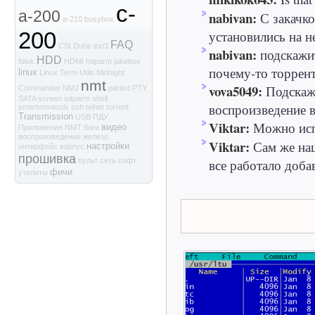
c-
a-200
nabivan:
С закачк
a-210
busybox
установились на не
200
FAQ
CSI
Dune
ext3
nabivan:
подскажи
HDD
fdisk
HDMI
hdparm
jukebox
почему-то торрент
linux
Linux Term Utils
Midnight
nmt
vova5049:
Подскажи
Commander
NMJ
parted
PTY
SATA
screen
sdparm
shell
воспроизведение в
smartmontools
ssh
telnet
torrent
Transmission
USB
ПДУ
Viktar:
Можно испо
видео
Приложения NMT
баги
воспроизведение
железо
Viktar:
Сам же наш
настройки
интерфейс
корпус
прошивка
все работало доба
пульт
сеть
софт
фичи
утилиты