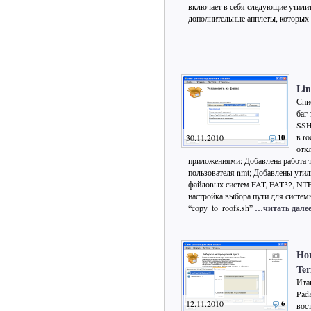
включает в себя следующие утилит
дополнительные апплеты, которых
Lin
Спи
баг
SSH
в r
30.11.2010
10
отк
приложениями; Добавлена работа 
пользователя nmt; Добавлены утил
файловых систем FAT, FAT32, NT
настройка выбора пути для систем
“copy_to_roofs.sh”
…читать дале
Но
Ter
Ита
Pad
12.11.2010
6
вос