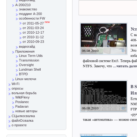
A-200/210
знакомство
mоддинг A-200
особенности FW
new
от 2011-05-27
Ус
от 2011-03-24
от 2010-12-17
С м
от 2010-11-12
408
от 2010-09-23
воз
видеогайд
Это
06.08.2010
Приложения
изб
Linux Term Utils
файловой системе Ext3. Теперь фа
Transmission
Oversight
NTFS. Замечу, что
…читать дале
Lundman Shell
BTPD
Linux-мелочи
Wi-Fi
В S
опросы
Или
вольная борьба
WildFlexy
Ест
Poslanec
NMT
Padavan
06.08.2010
FTP
новые авторы
«ру
СЦылкосвалка
такая «автоматика» — можно смон
файлОсвалка
о проекте