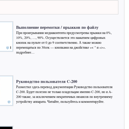
Выполнение перемотки / прыжков по файлу
При проигрывании медиаконтента предусмотрены прыжки на 0%,
10%, 20%, …, 90%. Осуществляется это нажатием цифровых
кнопок на пульте от 0 до 9 соответственно. А также можно
перемещаться по 30сек — кнопками на джойстике «< " и «>».
1
подробнее…
Руководство пользователя C-200
Разместил здесь перевод документации Руководство пользователя
C-200. Будет полезно не только владельцам именно C-200, но и A-
200 также, за исключением некритичных нюансов по внутреннему
устройству аппарата. Читайте, пользуйтесь и комментируйте.