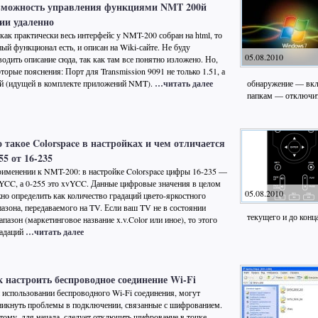
зможность управления функциями NMT 200й
ии удаленно
 как практически весь интерфейс у NMT-200 собран на html, то
ный функционал есть, и описан на Wiki-сайте. Не буду
05.08.2010
водить описание сюда, так как там все понятно изложено. Но,
торые пояснения: Порт для Transmission 9091 не только 1.51, а
ой (идущей в комплекте приложений NMT).
…читать далее
обнаружение — вкл
папкам — отключи
 такое Colorspace в настройках и чем отличается
55 от 16-235
рименении к NMT-200: в настройке Colorspace цифры 16-235 —
 YCC, а 0-255 это xvYCC. Данные цифровые значения в целом
05.08.2010
но определить как количество градаций цвето-яркостного
пазона, передаваемого на TV. Если ваш TV не в состоянии
текущего и до конц
азон (маркетинговое название x.v.Color или иное), то этого
радаций
…читать далее
 настроить беспроводное соединение Wi-Fi
 использовании беспроводного Wi-Fi соединения, могут
никнуть проблемы в подключении, связанные с шифрованием.
тому, для начала, следует отключить шифрование в точке