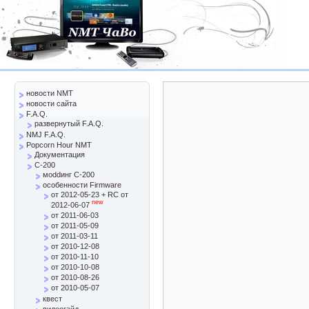
новости NMT
новости сайта
F.A.Q.
развернутый F.A.Q.
NMJ F.A.Q.
Popcorn Hour NMT
Документация
C-200
моddинг C-200
особенности Firmware
от 2012-05-23 + RC от
new
2012-06-07
от 2011-06-03
от 2011-05-09
от 2011-03-11
от 2010-12-08
от 2010-11-10
от 2010-10-08
от 2010-08-26
от 2010-05-07
квест
видеогайд