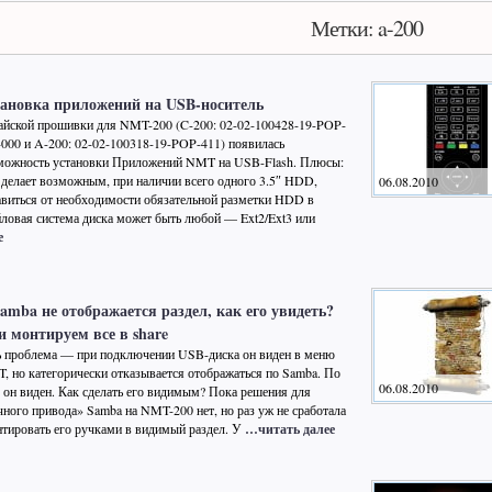
Метки: a-200
тановка приложений на USB-носитель
айской прошивки для NMT-200 (C-200: 02-02-100428-19-POP-
-000 и A-200: 02-02-100318-19-POP-411) появилась
можность установки Приложений NMT на USB-Flash. Плюсы:
 делает возможным, при наличии всего одного 3.5″ HDD,
06.08.2010
авиться от необходимости обязательной разметки HDD в
йловая система диска может быть любой — Ext2/Ext3 или
е
amba не отображается раздел, как его увидеть?
 монтируем все в share
ь проблема — при подключении USB-диска он виден в меню
, но категорически отказывается отображаться по Samba. По
06.08.2010
 он виден. Как сделать его видимым? Пока решения для
чного привода» Samba на NMT-200 нет, но раз уж не сработала
тировать его ручками в видимый раздел. У
…читать далее