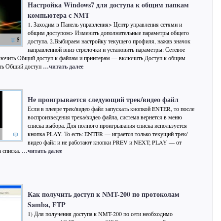
Настройка Windows7 для доступа к общим папкам
компьютера с NMT
1. Заходим в Панель управления> Центр управления сетями и
общим доступом> Изменить дополнительные параметры общего
5
доступа. 2.Выбираем настройку текущего профиля, нажав значок
направленной вниз стрелочки и установить параметры: Сетевое
ючить Общий доступ к файлам и принтерам — включить Доступ к общим
ть Общий доступ
…читать далее
Не проигрывается следующий трек/видео файл
Если в плеере трек/видео файл запускать кнопкой ENTER, то после
воспроизведения трека/видео файла, система вернется в меню
списка выбора. Для полного проигрывания списка используется
кнопка PLAY. То есть: ENTER — играется только текущий трек/
видео файл и не работают кнопки PREV и NEXT; PLAY — от
а списка.
…читать далее
Как получить доступ к NMT-200 по протоколам
Samba, FTP
1) Для получения доступа к NMT-200 по сети необходимо