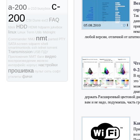
Во
c-
a-200
сер
a-210
busybox
200
Так
FAQ
дан
CSI
Dune
ext3
05.08.2010
1
при
HDD
fdisk
HDMI
hdparm
jukebox
неко
linux
Linux Term Utils
Midnight
любой версии, отличной от штатн
nmt
Commander
NMJ
parted
PTY
SATA
screen
sdparm
shell
smartmontools
ssh
telnet
torrent
Transmission
USB
ПДУ
видео
Приложения NMT
баги
воспроизведение
железо
Что
настройки
интерфейс
корпус
0-2
прошивка
пульт
сеть
софт
В п
фичи
утилиты
это
05.08.2010
мож
диа
держать Расширенный цветовой диап
вам и не надо, подумаешь, чаcть г
Как
При
воз
Поэ