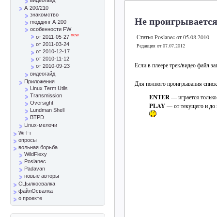
A-200/210
знакомство
Не проигрывается
mоддинг A-200
особенности FW
new
Статья Poslanec от 05.08.2010
от 2011-05-27
от 2011-03-24
Редакция от 07.07.2012
от 2010-12-17
от 2010-11-12
Если в плеере трек/видео файл з
от 2010-09-23
видеогайд
Приложения
Для полного проигрывания списк
Linux Term Utils
ENTER
Transmission
— играется только
Oversight
PLAY
— от текущего и до
Lundman Shell
BTPD
Linux-мелочи
Wi-Fi
опросы
вольная борьба
WildFlexy
Poslanec
Padavan
новые авторы
СЦылкосвалка
файлОсвалка
о проекте