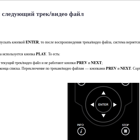
 следующий трек/видео файл
ENTER
апускать кнопкой
, то после воспроизведения трека/видео файла, система вернетс
PLAY
а используется кнопка
. То есть:
PREV
NEXT
 текущий трек/видео файл и не работают кнопки
и
;
PREV
NEXT
 конца списка. Переключение по трекам/видео файлам — кнопками
и
. Сор