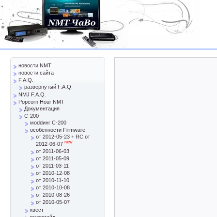
новости NMT
новости сайта
F.A.Q.
развернутый F.A.Q.
NMJ F.A.Q.
Popcorn Hour NMT
Документация
C-200
моddинг C-200
особенности Firmware
от 2012-05-23 + RC от
new
2012-06-07
от 2011-06-03
от 2011-05-09
от 2011-03-11
от 2010-12-08
от 2010-11-10
от 2010-10-08
от 2010-08-26
от 2010-05-07
квест
видеогайд