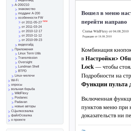
A-200/210
знакомство
Вошел в меню наст
mоддинг A-200
особенности FW
перейти направо
new
от 2011-05-27
от 2011-03-24
Статья WildFlexy от 04.08.2010
от 2010-12-17
от 2010-11-12
Редакция от 18.08.2010
от 2010-09-23
видеогайд
Комбинация кнопо
Приложения
Linux Term Utils
Настройки> Об
в
Transmission
Oversight
Lock
— чтобы стоя
Lundman Shell
BTPD
Подробности на ст
Linux-мелочи
Wi-Fi
Функции пульта 
опросы
вольная борьба
WildFlexy
Включенная функц
Poslanec
Padavan
пунктов меню при
новые авторы
СЦылкосвалка
доказательств ни п
файлОсвалка
о проекте