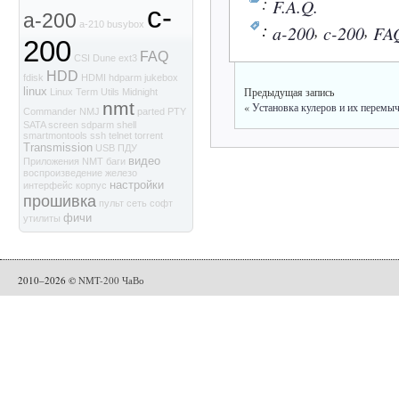
:
F.A.Q.
c-
a-200
:
,
,
a-210
busybox
a-200
c-200
FA
200
FAQ
CSI
Dune
ext3
HDD
fdisk
HDMI
hdparm
jukebox
linux
Предыдущая запись
Linux Term Utils
Midnight
nmt
«
Установка кулеров и их перемыч
Commander
NMJ
parted
PTY
SATA
screen
sdparm
shell
smartmontools
ssh
telnet
torrent
Transmission
USB
ПДУ
видео
Приложения NMT
баги
воспроизведение
железо
настройки
интерфейс
корпус
прошивка
пульт
сеть
софт
фичи
утилиты
2010–2026 ©
NMT-200 ЧаВо