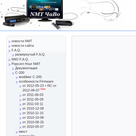
новости NMT
новости сайта
F.A.Q.
развернутый F.A.Q.
NMJ F.A.Q.
Popcorn Hour NMT
Документация
C-200
моddинг C-200
особенности Firmware
от 2012-05-23 + RC от
new
2012-06-07
от 2011-06-03
от 2011-05-09
от 2011-03-11
от 2010-12-08
от 2010-11-10
от 2010-10-08
от 2010-08-26
от 2010-05-07
квест
видеогайд