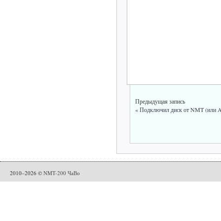
Предыдущая запись
«
Подключил диск от NMT (или A-
2010–2026 ©
NMT-200 ЧаВо