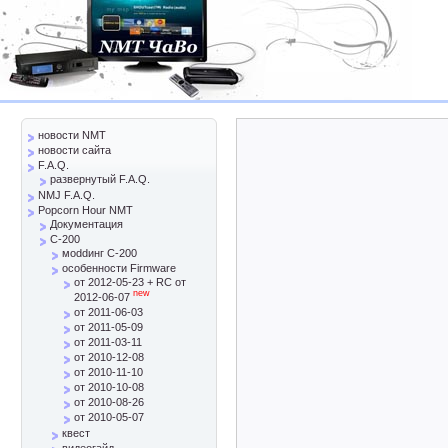
новости NMT
новости сайта
F.A.Q.
развернутый F.A.Q.
NMJ F.A.Q.
Popcorn Hour NMT
Документация
C-200
моddинг C-200
особенности Firmware
от 2012-05-23 + RC от
new
2012-06-07
от 2011-06-03
от 2011-05-09
от 2011-03-11
от 2010-12-08
от 2010-11-10
от 2010-10-08
от 2010-08-26
от 2010-05-07
квест
видеогайд