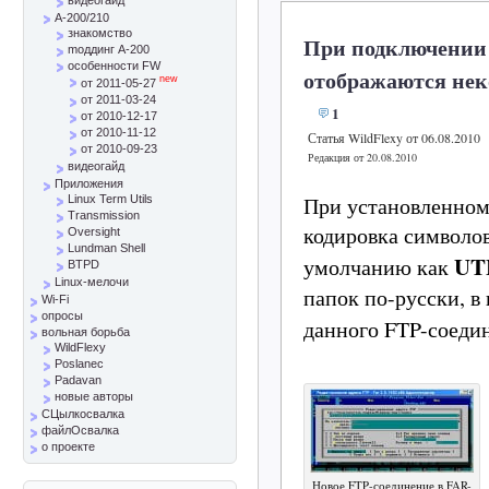
A-200/210
знакомство
При подключении 
mоддинг A-200
особенности FW
отображаются нек
new
от 2011-05-27
от 2011-03-24
1
от 2010-12-17
от 2010-11-12
Статья WildFlexy от 06.08.2010
от 2010-09-23
Редакция от 20.08.2010
видеогайд
Приложения
При установленном
Linux Term Utils
Transmission
кодировка символов
Oversight
Lundman Shell
UT
умолчанию как
BTPD
Linux-мелочи
папок по-русски, в
Wi-Fi
опросы
данного FTP-соеди
вольная борьба
WildFlexy
Poslanec
Padavan
новые авторы
СЦылкосвалка
файлОсвалка
о проекте
Новое FTP-соединение в FAR-