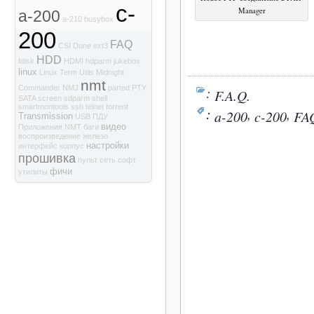
c-
Manager
a-200
a-210
busybox
200
FAQ
CSI
Dune
ext3
HDD
fdisk
HDMI
hdparm
jukebox
linux
Linux Term Utils
Midnight
nmt
:
Commander
NMJ
parted
PTY
F.A.Q.
SATA
screen
sdparm
shell
smartmontools
ssh
telnet
torrent
:
,
,
a-200
c-200
FA
Transmission
USB
ПДУ
видео
Приложения NMT
баги
воспроизведение
железо
настройки
интерфейс
корпус
прошивка
пульт
сеть
софт
фичи
утилиты