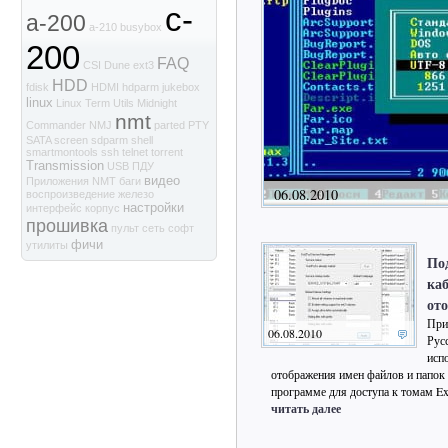
c-
a-200
a-210
busybox
200
FAQ
CSI
Dune
ext3
HDD
fdisk
HDMI
hdparm
jukebox
linux
Linux Term Utils
Midnight
nmt
Commander
NMJ
parted
PTY
SATA
screen
sdparm
shell
smartmontools
ssh
telnet
torrent
Transmission
USB
ПДУ
видео
Приложения NMT
баги
06.08.2010
воспроизведение
железо
настройки
интерфейс
корпус
прошивка
пульт
сеть
софт
фичи
утилиты
По
ка
от
При
06.08.2010
Рус
исп
отображения имен файлов и папок п
программе для доступа к томам Ex
читать далее