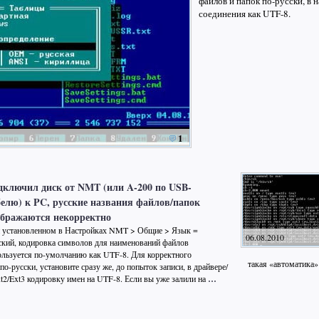
файлов и папок по-русски, в 
соединения как UTF-8.
1
дключил диск от NMT (или A-200 по USB-
белю) к PC, русские названия файлов/папок
ображаются некорректно
 установленном в Настройках NMT > Общие > Язык =
06.08.2010
ский, кодировка символов для наименований файлов
ользуется по-умолчанию как UTF-8. Для корректного
такая «автоматика
о-русски, установите сразу же, до попыток записи, в драйвере/
t2/Ext3 кодировку имен на UTF-8. Если вы уже залили на
…