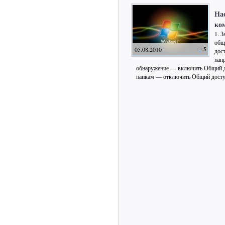
На
ко
1. 
общ
05.08.2010
5
дос
нап
обнаружение — включить Общий д
папкам — отключить Общий дост