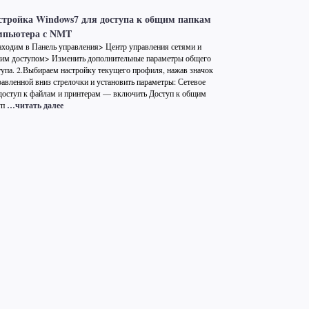
стройка Windows7 для доступа к общим папкам
мпьютера с NMT
Заходим в Панель управления> Центр управления сетями и
им доступом> Изменить дополнительные параметры общего
тупа. 2.Выбираем настройку текущего профиля, нажав значок
равленной вниз стрелочки и установить параметры: Сетевое
оступ к файлам и принтерам — включить Доступ к общим
уп
…читать далее