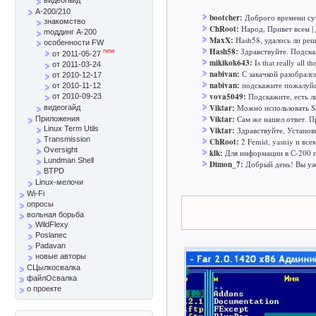
A-200/210
bootcher:
Доброго времени сут
знакомство
ChRoot:
Народ, Привет всем | 
mоддинг A-200
MaxX:
Hash58, удалось ли реш
особенности FW
Hash58:
Здравствуйте. Подска
new
от 2011-05-27
mikikok643:
Is that really all t
от 2011-03-24
nabivan:
С закачкой разобралс
от 2010-12-17
nabivan:
подскажите пожалуйст
от 2010-11-12
vova5049:
Подскажите, есть л
от 2010-09-23
Viktar:
Можно использовать SS
видеогайд
Viktar:
Сам же нашел ответ. Пр
Приложения
Linux Term Utils
Viktar:
Здравствуйте, Установ
Transmission
ChRoot:
2 Femid, yasniy и все
Oversight
klk:
Для информации в С-200 п
Lundman Shell
Dimon_7:
Добрый день! Вы уж 
BTPD
Linux-мелочи
Wi-Fi
опросы
вольная борьба
WildFlexy
Poslanec
Padavan
новые авторы
СЦылкосвалка
файлОсвалка
о проекте