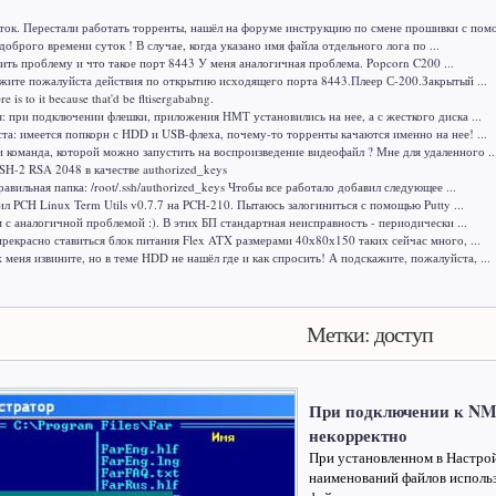
ок. Перестали работать торренты, нашёл на форуме инструкцию по смене прошивки с помо
доброго времени суток ! В случае, когда указано имя файла отдельного лога по ...
ить проблему и что такое порт 8443 У меня аналогичная проблема. Popcorn C200 ...
жите пожалуйста действия по открытию исходящего порта 8443.Плеер С-200.Закрытый ...
here is to it because that'd be fltisergababng.
я: при подключении флешки, приложения НМТ установились на нее, а с жесткого диска ...
а: имеется попкорн с HDD и USB-флеха, почему-то торренты качаются именно на нее! ...
и команда, которой можно запустить на воспроизведение видеофайл ? Мне для удаленного ..
H-2 RSA 2048 в качестве authorized_keys
авильная папка: /root/.ssh/authorized_keys Чтобы все работало добавил следующее ...
ил PCH Linux Term Utils v0.7.7 на PCH-210. Пытаюсь залогиниться с помощью Putty ...
м с аналогичной проблемой :). В этих БП стандартная неисправность - периодически ...
рекрасно ставиться блок питания Flex ATX размерами 40х80х150 таких сейчас много, ...
меня извините, но в теме HDD не нашёл где и как спросить! А подскажите, пожалуйста, ...
Метки: доступ
При подключении к NMT
некорректно
При установленном в Настрой
наименований файлов использ