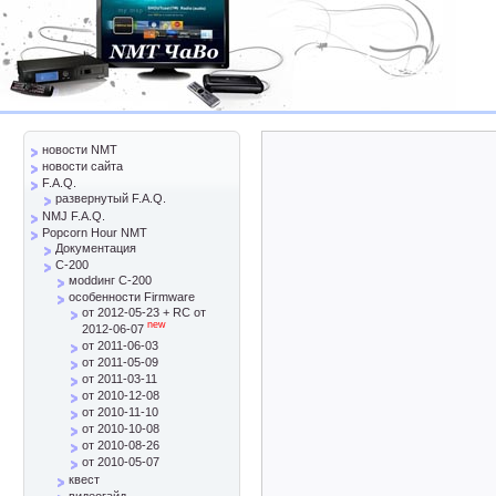
новости NMT
новости сайта
F.A.Q.
развернутый F.A.Q.
NMJ F.A.Q.
Popcorn Hour NMT
Документация
C-200
моddинг C-200
особенности Firmware
от 2012-05-23 + RC от
new
2012-06-07
от 2011-06-03
от 2011-05-09
от 2011-03-11
от 2010-12-08
от 2010-11-10
от 2010-10-08
от 2010-08-26
от 2010-05-07
квест
видеогайд