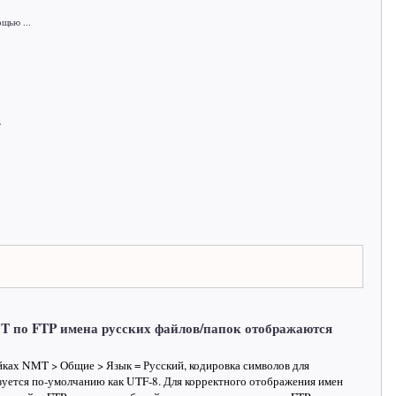
щью ...
.
 по FTP имена русских файлов/папок отображаются
ках NMT > Общие > Язык = Русский, кодировка символов для
уется по-умолчанию как UTF-8. Для корректного отображения имен