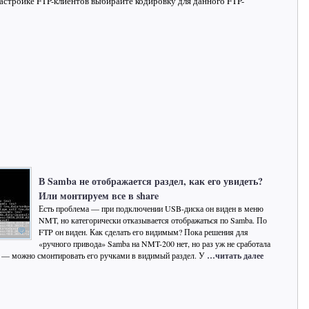
настройке FTP-клиентов выбирайте кодировку для данного FTP-
В Samba не отображается раздел, как его увидеть?
Или монтируем все в share
Есть проблема — при подключении USB-диска он виден в меню
NMT, но категорически отказывается отображаться по Samba. По
FTP он виден. Как сделать его видимым? Пока решения для
«ручного привода» Samba на NMT-200 нет, но раз уж не сработала
» — можно смонтировать его ручками в видимый раздел. У
…читать далее