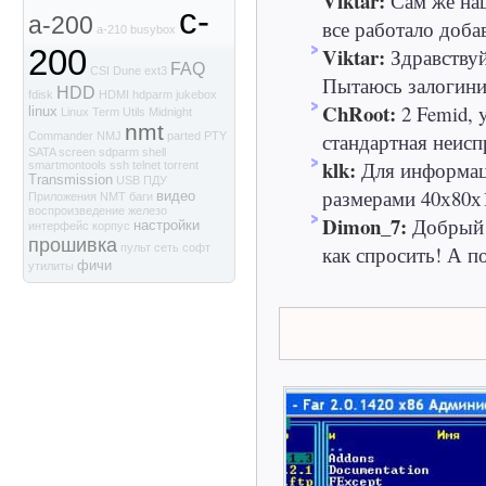
Viktar:
Сам же наш
c-
a-200
все работало доба
a-210
busybox
Viktar:
200
Здравствуй
FAQ
CSI
Dune
ext3
Пытаюсь залогинит
HDD
fdisk
HDMI
hdparm
jukebox
ChRoot:
2 Femid, 
linux
Linux Term Utils
Midnight
nmt
стандартная неиспр
Commander
NMJ
parted
PTY
SATA
screen
sdparm
shell
klk:
Для информаци
smartmontools
ssh
telnet
torrent
Transmission
USB
ПДУ
размерами 40х80х1
видео
Приложения NMT
баги
воспроизведение
железо
Dimon_7:
Добрый 
настройки
интерфейс
корпус
прошивка
как спросить! А по
пульт
сеть
софт
фичи
утилиты