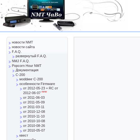
новости NMT
новости сайта
F.A.Q.
развернутый F.A.Q.
NMJ F.A.Q.
Popcorn Hour NMT
Документация
C-200
моddинг C-200
особенности Firmware
от 2012-05-23 + RC от
new
2012-06-07
от 2011-06-03
от 2011-05-09
от 2011-03-11
от 2010-12-08
от 2010-11-10
от 2010-10-08
от 2010-08-26
от 2010-05-07
квест
видеогайд