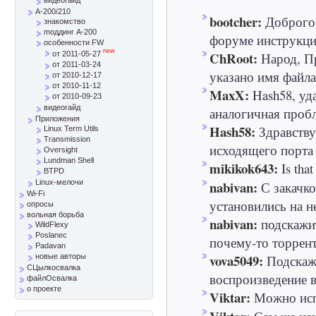
A-200/210
bootcher:
Доброго 
знакомство
mоддинг A-200
форуме инструкци
особенности FW
new
ChRoot:
Народ, Пр
от 2011-05-27
от 2011-03-24
указано имя файла 
от 2010-12-17
от 2010-11-12
MaxX:
Hash58, уд
от 2010-09-23
видеогайд
аналогичная пробле
Приложения
Hash58:
Здравству
Linux Term Utils
Transmission
исходящего порта 
Oversight
Lundman Shell
mikikok643:
Is that
BTPD
nabivan:
Linux-мелочи
С закачк
Wi-Fi
установились на не
опросы
вольная борьба
nabivan:
подскажи
WildFlexy
Poslanec
почему-то торрент
Padavan
vova5049:
Подскажи
новые авторы
СЦылкосвалка
воспроизведение в
файлОсвалка
о проекте
Viktar:
Можно испо