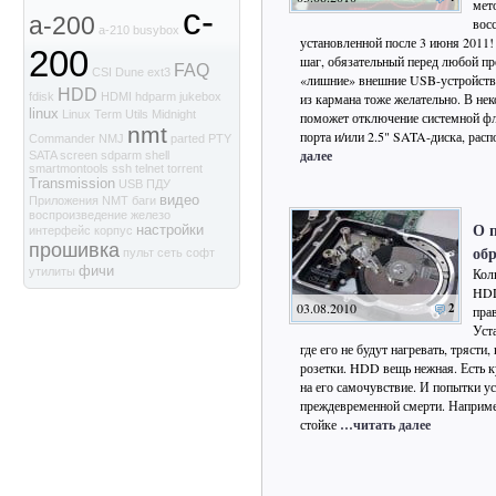
мет
c-
a-200
вос
a-210
busybox
установленной после 3 июня 2011
200
шаг, обязательный перед любой п
FAQ
CSI
Dune
ext3
«лишние» внешние USB-устройств
HDD
из кармана тоже желательно. В не
fdisk
HDMI
hdparm
jukebox
linux
Linux Term Utils
Midnight
поможет отключение системной ф
nmt
порта и/или 2.5" SATA-диска, рас
Commander
NMJ
parted
PTY
далее
SATA
screen
sdparm
shell
smartmontools
ssh
telnet
torrent
Transmission
USB
ПДУ
видео
Приложения NMT
баги
воспроизведение
железо
О 
настройки
интерфейс
корпус
прошивка
об
пульт
сеть
софт
фичи
Кол
утилиты
HDD
03.08.2010
2
пра
Уст
где его не будут нагревать, трясти
розетки. HDD вещь нежная. Есть 
на его самочувствие. И попытки ус
преждевременной смерти. Наприме
стойке
…читать далее