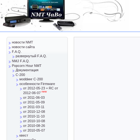
новости NMT
новости сайта
F.A.Q.
развернутый F.A.Q.
NMJ F.A.Q.
Popcorn Hour NMT
Документация
C-200
моddинг C-200
особенности Firmware
от 2012-05-23 + RC от
new
2012-06-07
от 2011-06-03
от 2011-05-09
от 2011-03-11
от 2010-12-08
от 2010-11-10
от 2010-10-08
от 2010-08-26
от 2010-05-07
квест
видеогайд