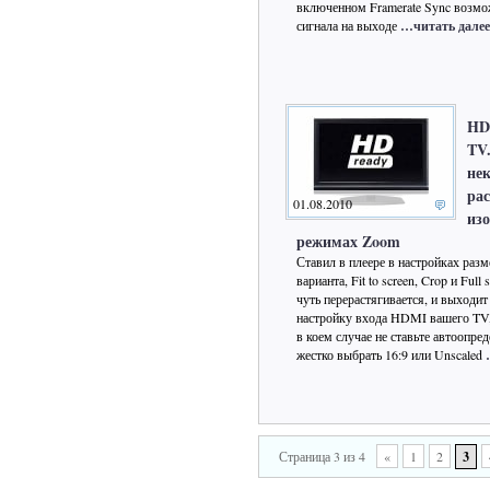
включенном Framerate Sync возмо
сигнала на выходе
…читать далее
HD
TV
не
ра
01.08.2010
из
режимах Zoom
Ставил в плеере в настройках разм
варианта, Fit to screen, Crop и Full
чуть перерастягивается, и выходи
настройку входа HDMI вашего TV, 
в коем случае не ставьте автоопре
жестко выбрать 16:9 или Unscaled
Страница 3 из 4
«
1
2
3