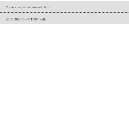
Металлочерепица
vrn-snab36.ru
.
2010–2026 ©
NMT-200 ЧаВо