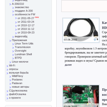
A-200/210
знакомство
mоддинг A-200
особенности FW
new
от 2011-05-27
Ка
от 2011-03-24
от 2010-12-17
HD
от 2010-11-12
Стр
от 2010-09-23
циф
видеогайд
03.08.2010
9
сос
Приложения
Linux Term Utils
На 
Transmission
коробку, ноунэймовом 1.5-метров
Oversight
брендированным, вы не заметите р
Lundman Shell
говорили. Проверили штатный кабе
BTPD
режимах видео и звука? Срывов не
Linux-мелочи
далее
Wi-Fi
опросы
вольная борьба
WildFlexy
Poslanec
Padavan
новые авторы
Пр
СЦылкосвалка
во
файлОсвалка
о проекте
пр
Вни
03.08.2010
4