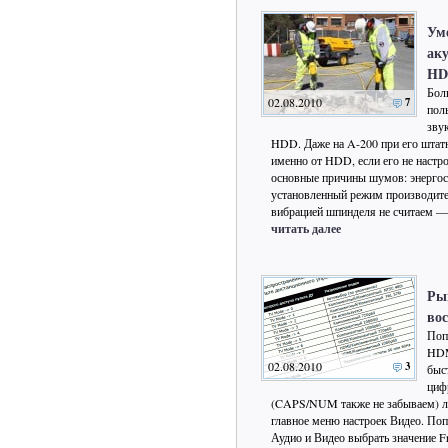
Ум
ак
HD
Бол
02.08.2010
7
пол
зву
HDD. Даже на A-200 при его штат
именно от HDD, если его не настро
основные причины шумов: энергос
установленный режим производит
вибрацией шпинделя не считаем — 
читать далее
Ры
вос
Поп
HDM
02.08.2010
3
быс
цифр
(CAPS/NUM также не забываем) либ
главное меню настроек Видео. Поп
Аудио и Видео выбрать значение F