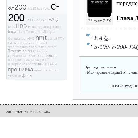
передне
c-
a-200
a-210
busybox
200
Глава 3
FAQ
CSI
Dune
ext3
RF-пульт C-200
HDD
fdisk
HDMI
hdparm
jukebox
linux
Linux Term Utils
Midnight
:
F.A.Q.
nmt
Commander
NMJ
parted
PTY
:
,
,
SATA
screen
sdparm
shell
a-200
c-200
FA
smartmontools
ssh
telnet
torrent
Transmission
USB
ПДУ
видео
Приложения NMT
баги
воспроизведение
железо
настройки
интерфейс
корпус
Предыдущая запись
прошивка
пульт
сеть
софт
«
Монтирование харда 2.5″ (с одни
фичи
утилиты
HDMI-выход. HD-
2010–2026 ©
NMT-200 ЧаВо