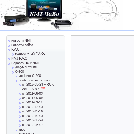
новости NMT
новости сайта
F.A.Q.
развернутый F.A.Q.
NMJ F.A.Q.
Popcorn Hour NMT
Документация
C-200
моddинг C-200
особенности Firmware
от 2012-05-23 + RC от
new
2012-06-07
от 2011-06-03
от 2011-05-09
от 2011-03-11
от 2010-12-08
от 2010-11-10
от 2010-10-08
от 2010-08-26
от 2010-05-07
квест
видеогайд