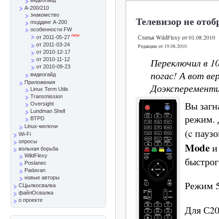
A-200/210
знакомство
Телевизор не отоб
mоддинг A-200
особенности FW
new
Статья WildFlexy от 01.08.2010
от 2011-05-27
от 2011-03-24
Редакция от 19.08.2010
от 2010-12-17
Переключил в 1
от 2010-11-12
от 2010-09-23
погас! А вот ве
видеогайд
Приложения
Доэксперементи
Linux Term Utils
Transmission
Вы загн
Oversight
Lundman Shell
режим. 
BTPD
Linux-мелочи
(c пауз
Wi-Fi
опросы
Mode
и
вольная борьба
WildFlexy
быстрог
Poslanec
Padavan
новые авторы
Режим 5
СЦылкосвалка
файлОсвалка
о проекте
Для С20