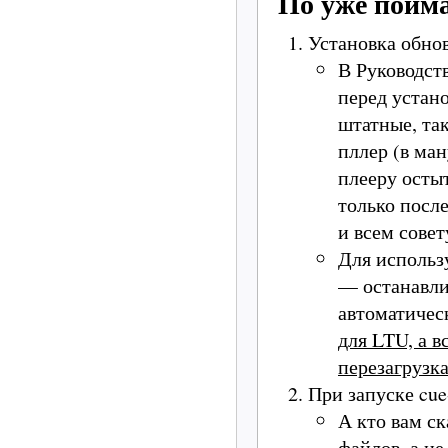
По уже пойм
Установка обно
В Руководст
перед устан
штатные, так
пллер (в ма
плееру остыт
только после
и всем совет
Для использ
— останавлив
автоматичес
для LTU, а 
перезагрузк
При запуске cue
А кто вам ск
файлов, а не