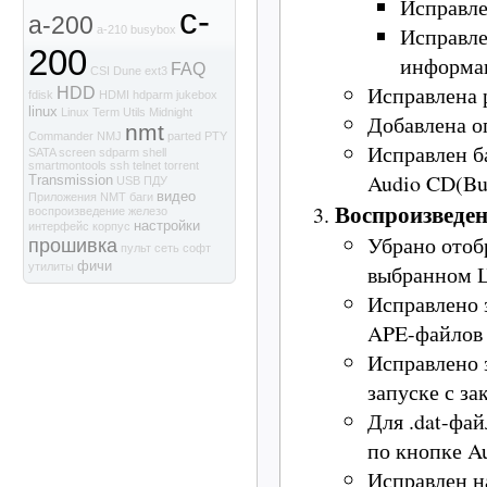
Исправле
c-
a-200
Исправле
a-210
busybox
200
информа
FAQ
CSI
Dune
ext3
Исправлена 
HDD
fdisk
HDMI
hdparm
jukebox
linux
Linux Term Utils
Midnight
Добавлена о
nmt
Commander
NMJ
parted
PTY
Исправлен б
SATA
screen
sdparm
shell
smartmontools
ssh
telnet
torrent
Audio CD(Bu
Transmission
USB
ПДУ
видео
Приложения NMT
баги
Воспроизведен
воспроизведение
железо
настройки
интерфейс
корпус
Убрано отоб
прошивка
пульт
сеть
софт
фичи
выбранном 
утилиты
Исправлено 
APE-файлов 
Исправлено 
запуске с за
Для .dat-фа
по кнопке Au
Исправлен н