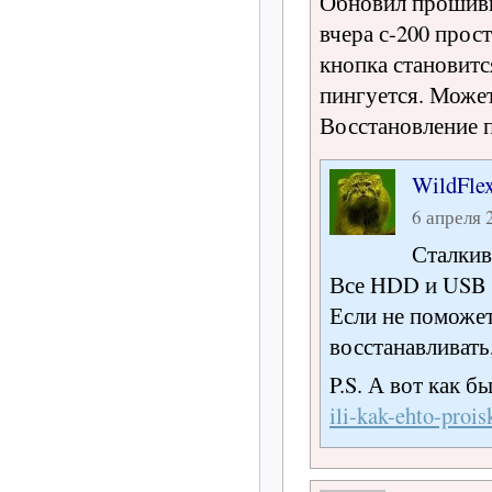
Обновил прошивку
вчера с-200 прос
кнопка становится
пингуется. Может
Восстановление 
WildFle
6 апреля 2
Сталкив
Все HDD и USB 
Если не поможе
восстанавливать,
P.S. А вот как 
ili-kak-ehto-proi