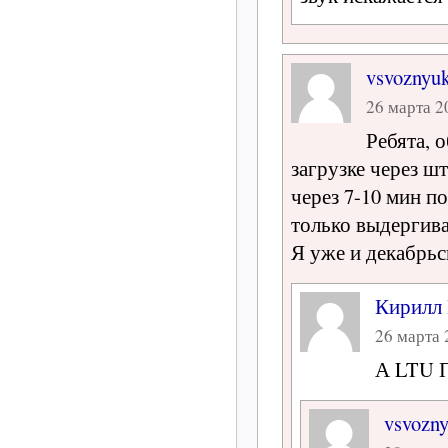
vsvoznyu
26 марта 20
Ребята, 
загрузке через ш
через 7-10 мин п
только выдергива
Я уже и декабрь
Кирилл
26 марта 
А LTU П
vsvozn