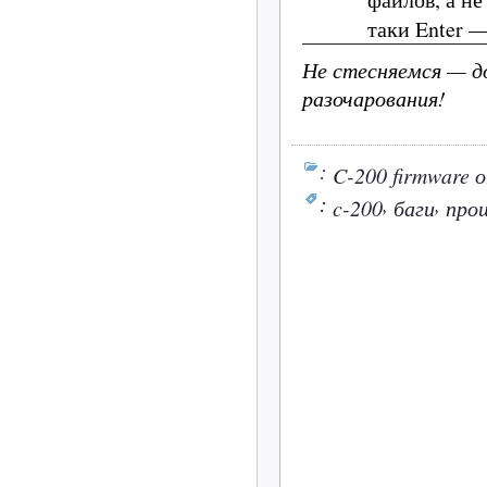
таки Enter 
Не стесняемся — д
разочарования!
:
C-200 firmware 
:
,
,
c-200
баги
про