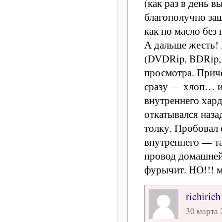
(как раз в день 
благополучно заш
как по масло без
А дальше жесть!
(DVDRip, BDRip, 
просмотра. Прич
сразу — хлоп… и 
внутреннего хард
откатывался наза
толку. Пробовал 
внутреннего — т
провод домашней 
фурычит. НО!!! м
richirich
30 марта 