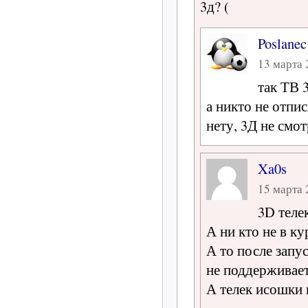
3д? (
Poslanec
13 марта 
так ТВ 
а никто не отпис
нету, 3Д не смо
Xa0s
15 марта 
3D теле
А ни кто не в к
А то после запу
не поддерживае
А телек исошки