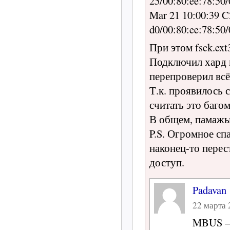
25/00:80:ee:78:50/
Mar 21 10:00:39 C2
d0/00:80:ee:78:50
При этом fsck.ext
Подключил хард к
перепроверил всё
Т.к. проявилось 
считать это баго
В общем, памажы
P.S. Огромное сп
наконец-то перес
доступ.
Padavan
22 марта 
MBUS — 