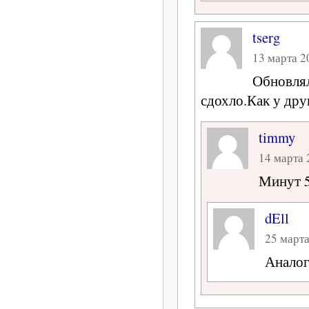
tserg
13 марта 20
Обновлял
сдохло.Как у дру
timmy
14 марта 
Минут 5
dEll
25 марта
Аналог