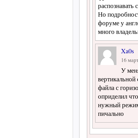
распознавать 
Но подробнос
форуме у англ
много владель
Xa0s
16 март
У мен
вертикальной 
файла с гориз
оприделил что
нужный режим
пичально