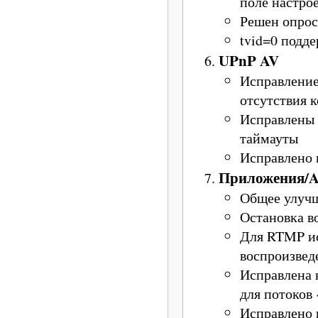
поле настро
Решен опрос
tvid=0 подд
UPnP AV
Исправление
отсутствия 
Исправлены 
таймауты
Исправлено 
Приложения/A
Общее улучш
Остановка в
Для RTMP исп
воспроизвед
Исправлена 
для потоков 
Исправлено 