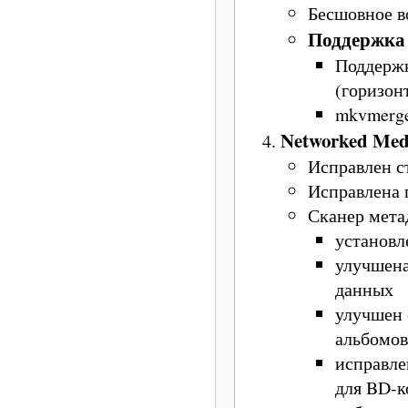
Бесшовное в
Поддержка
Поддержк
(горизон
mkvmerge
Networked Med
Исправлен с
Исправлена 
Сканер мет
установл
улучшена
данных
улучшен 
альбомов
исправле
для BD-к