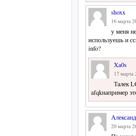
shoxx
16 марта 20
у меня н
используешь и сс
info?
Xa0s
17 марта 
Талек L
afqkнапример э
Алексан
20 марта 20