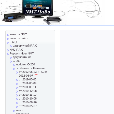
новости NMT
новости сайта
F.A.Q.
развернутый F.A.Q.
NMJ F.A.Q.
Popcorn Hour NMT
Документация
C-200
моddинг C-200
особенности Firmware
от 2012-05-23 + RC от
new
2012-06-07
от 2011-06-03
от 2011-05-09
от 2011-03-11
от 2010-12-08
от 2010-11-10
от 2010-10-08
от 2010-08-26
от 2010-05-07
квест
видеогайд