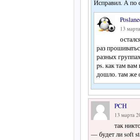
Исправил. А по 
Poslane
13 марта
осталс
раз прошиватьс
разных группах
ps. как там вам
дошло. там же 
PCH
13 марта 20
так никт
— будет ли soft s