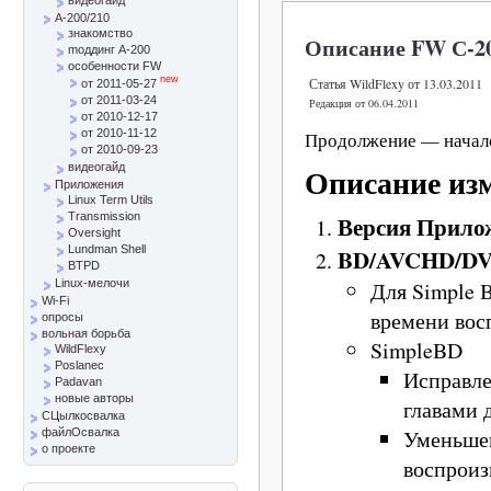
A-200/210
знакомство
Описание FW С-200
mоддинг A-200
особенности FW
new
Статья WildFlexy от 13.03.2011
от 2011-05-27
от 2011-03-24
Редакция от 06.04.2011
от 2010-12-17
от 2010-11-12
Продолжение — начал
от 2010-09-23
Описание из
видеогайд
Приложения
Linux Term Utils
Transmission
Версия Прилож
Oversight
Lundman Shell
BD/AVCHD/D
BTPD
Для Simple 
Linux-мелочи
Wi-Fi
времени вос
опросы
вольная борьба
SimpleBD
WildFlexy
Poslanec
Исправле
Padavan
новые авторы
главами 
СЦылкосвалка
Уменьшен
файлОсвалка
о проекте
воспроиз