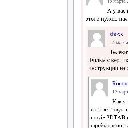
15 марта 
А у вас
этого нужно нач
shoxx
15 марта
Телевиз
Фильм с вертик
инструкции из 
Roma
15 март
Как я
соответствую
movie.3DTAB.
фреймпакинг и