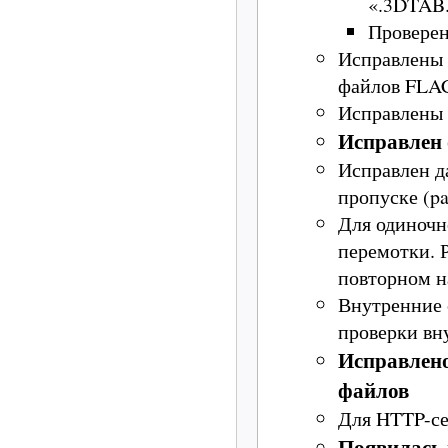
«
.3DTAB
Проверен
Исправлены 
файлов FLA
Исправлены 
Исправлен
Исправлен д
пропуске (pa
Для одиночн
перемотки. Р
повторном н
Внутренние 
проверки вн
Исправлено
файлов
Для HTTP-с
Появилась 