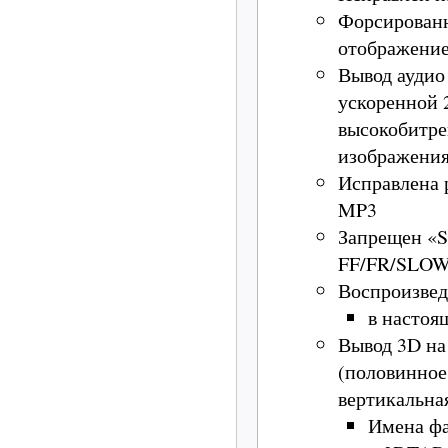
Форсированн
отображение
Вывод аудио
ускоренной 2
высокобитре
изображения
Исправлена 
MP3
Запрещен «S
FF/FR/SLO
Воспроизвед
в настоя
Вывод 3D на
(половинное 
вертикальная
Имена фа