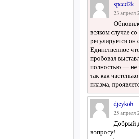
speed2k
23 апреля 2
Обновилс
всяком случае со 
регулируется он 
Единственное что
пробовал выставл
полностью — не п
так как частенько
плазма, проявлет
djeykob
25 апреля 2
Добрый д
вопросу!