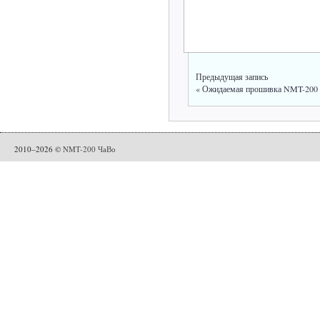
Предыдущая запись
«
Ожидаемая прошивка NMT-200
2010–2026 ©
NMT-200 ЧаВо