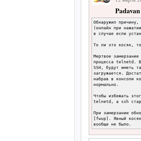
Padavan
Обнаружил причину,
(онлайн при нажати
в случае если уста
То ли это косяк, т
Мертвое замерзание
процесса telnetd. 
SSH, будут иметь т
загружается. Доста
набрав в консоли к
нормально.
Чтобы избежать это
telnetd, а ssh ста
При замерзании обн
[fwup]. Явный кося
вообще не было.