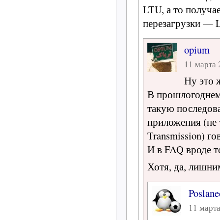
LTU, а то получа
перезагрузки — 
opium
11 марта 
Ну это 
В прошлогоднем 
такую последов
приложения (не 
Transmission) го
И в FAQ вроде т
Хотя, да, лишни
Poslane
11 марта