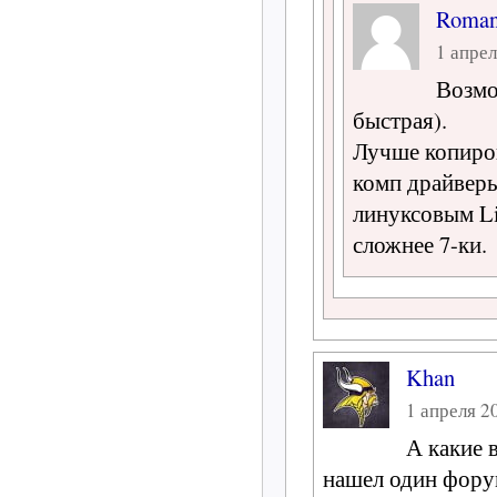
Roma
1 апрел
Возмо
быстрая).
Лучше копиров
комп драйверы
линуксовым Li
сложнее 7-ки.
Khan
1 апреля 20
А какие 
нашел один форум