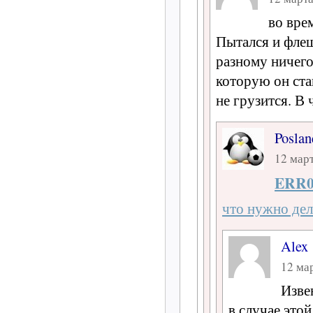
во вре
Пытался и фле
разному ничег
которую он став
не грузится. В
Poslan
12 март
ERR0
что нужно дел
Alex
12 мар
Изве
в случае это