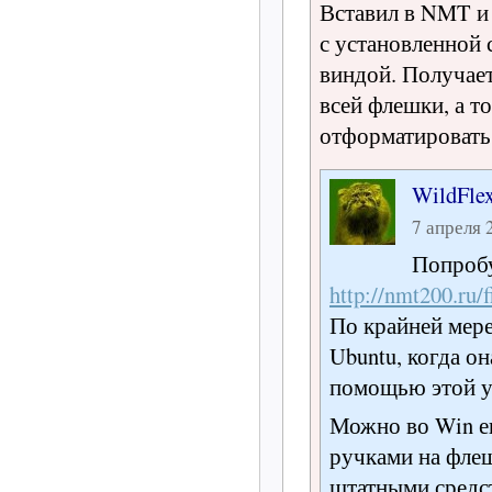
Вставил в NMT и 
с установленной 
виндой. Получает
всей флешки, а т
отформатировать
WildFle
7 апреля 2
Попроб
http://nmt200.ru/
По крайней мере
Ubuntu, когда он
помощью этой у
Можно во Win е
ручками на флеш
штатными средс