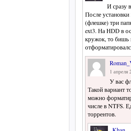
И сразу 
После установки
(флешке) три пап
ext3. На HDD в 
кружок, то бишь к
отформатировалс
Roman
1 апреля 2
У вас ф
Такой вариант т
можно форматир
числе в NTFS. Е
торрентов.
Khan