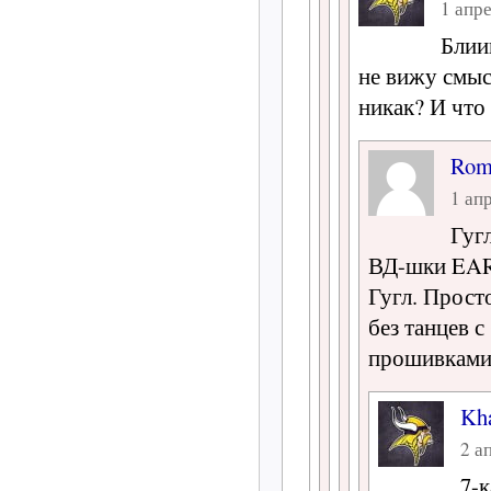
1 апре
Блии
не вижу смыс
никак? И что
Rom
1 апр
Гуг
ВД-шки EARS
Гугл. Прост
без танцев 
прошивками 
Kh
2 а
7-к