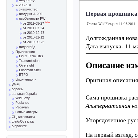
A-200/210
знакомство
Первая прошивка 2
mоддинг A-200
особенности FW
new
Статья WildFlexy от 11.03.2011
от 2011-05-27
от 2011-03-24
от 2010-12-17
Долгожданная нова
от 2010-11-12
от 2010-09-23
Дата выпуска- 11 м
видеогайд
Приложения
Linux Term Utils
Описание из
Transmission
Oversight
Lundman Shell
BTPD
Оригинал описани
Linux-мелочи
Wi-Fi
опросы
вольная борьба
Сама прошивка ра
WildFlexy
Poslanec
Альтернативная ко
Padavan
новые авторы
СЦылкосвалка
Упорядоченное рус
файлОсвалка
о проекте
На первый взгляд, 