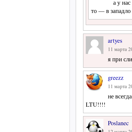
а у на
то — в западл
artyes
11 марта 20
я при сл
greezz
11 марта 20
не всегд
LTU!!!!
Poslanec
12 марта 20