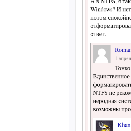
А в NTFS, я т
Windows? И нет
потом спокойн
отформатирован
ответ.
Roma
1 апрел
Тонко
Единственное
форматировать
NTFS не реком
неродная сист
возможны про
Khan