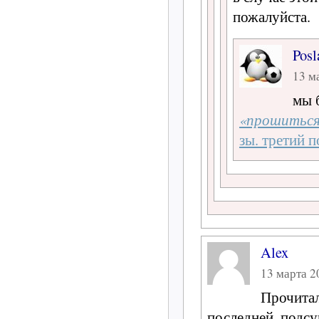
пожалуйста.
Posl
13 ма
мы 
«прошиться,
зы. третий п
Alex
13 марта 20
Прочитал
последней, подсу