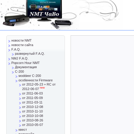
новости NMT
новости сайта
F.A.Q.
развернутый F.A.Q.
NMJ F.A.Q.
Popcorn Hour NMT
Документация
C-200
моddинг C-200
особенности Firmware
от 2012-05-23 + RC от
new
2012-06-07
от 2011-06-03
от 2011-05-09
от 2011-03-11
от 2010-12-08
от 2010-11-10
от 2010-10-08
от 2010-08-26
от 2010-05-07
квест
видеогайд