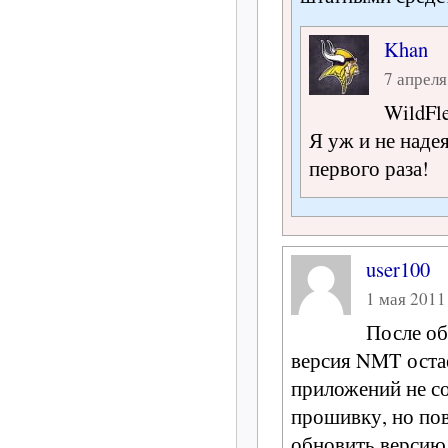
Khan
7 апреля
WildFl
Я уж и не наде
первого раза!
user100
1 мая 2011 
После об
версия NMT остае
приложений не со
прошивку, но по
обновить верси