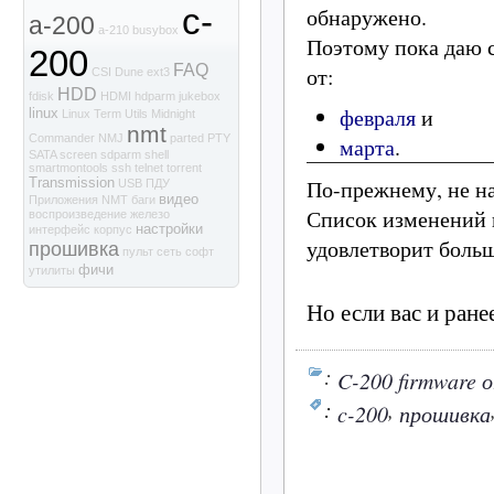
c-
обнаружено.
a-200
a-210
busybox
Поэтому пока даю 
200
FAQ
от:
CSI
Dune
ext3
HDD
fdisk
HDMI
hdparm
jukebox
февраля
и
linux
Linux Term Utils
Midnight
nmt
Commander
NMJ
parted
PTY
марта
.
SATA
screen
sdparm
shell
smartmontools
ssh
telnet
torrent
По-прежнему, не н
Transmission
USB
ПДУ
видео
Приложения NMT
баги
Список изменений в
воспроизведение
железо
настройки
интерфейс
корпус
удовлетворит боль
прошивка
пульт
сеть
софт
фичи
утилиты
Но если вас и ране
:
C-200 firmware 
:
,
c-200
прошивка