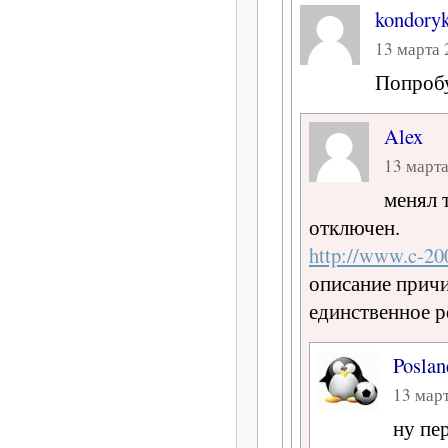
kondory
13 марта 
Попроб
Alex
13 марта
менял 
отключен.
http://www.c-200
описание причи
единственное р
Poslan
13 март
ну пе