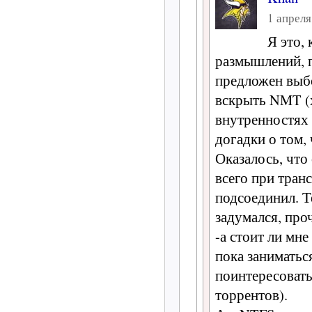
1 апреля
Я это, 
размышлений, п
предложен выб
вскрыть NMT (х
внутренностях 
догадки о том, 
Оказалось, что
всего при тран
подсоединил. Т
задумался, про
-а стоит ли мн
пока заниматьс
поинтересовать
торрентов).