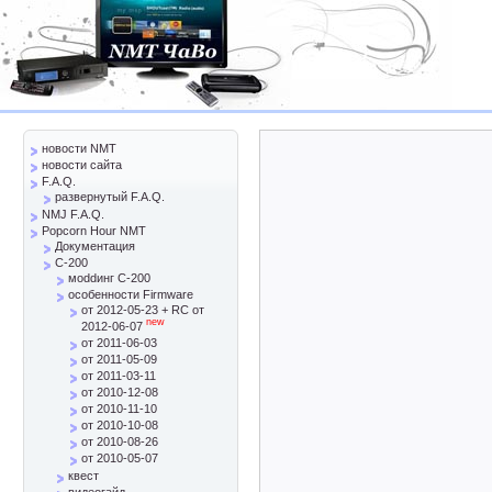
новости NMT
новости сайта
F.A.Q.
развернутый F.A.Q.
NMJ F.A.Q.
Popcorn Hour NMT
Документация
C-200
моddинг C-200
особенности Firmware
от 2012-05-23 + RC от
new
2012-06-07
от 2011-06-03
от 2011-05-09
от 2011-03-11
от 2010-12-08
от 2010-11-10
от 2010-10-08
от 2010-08-26
от 2010-05-07
квест
видеогайд