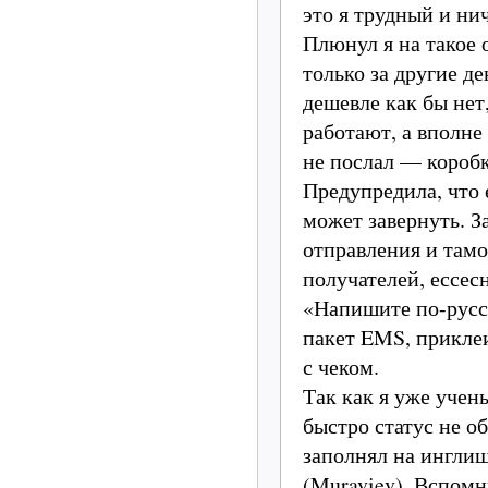
это я трудный и ни
Плюнул я на такое 
только за другие де
дешевле как бы нет
работают, а вполне
не послал — коробк
Предупредила, что е
может завернуть. За
отправления и тамо
получателей, ессес
«Напишите по-русс
пакет EMS, прикле
с чеком.
Так как я уже учен
быстро статус не о
заполнял на ингли
(Muraviev). Вспомн