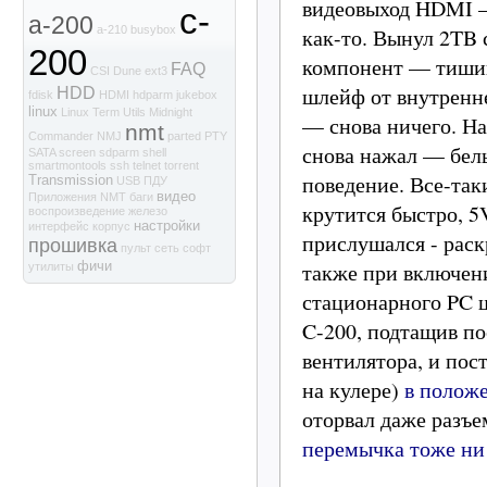
видеовыход HDMI —
c-
a-200
как-то. Вынул 2TB 
a-210
busybox
200
компонент — тишин
FAQ
CSI
Dune
ext3
шлейф от внутренн
HDD
fdisk
HDMI
hdparm
jukebox
linux
Linux Term Utils
Midnight
— снова ничего. На
nmt
Commander
NMJ
parted
PTY
снова нажал — бел
SATA
screen
sdparm
shell
smartmontools
ssh
telnet
torrent
поведение. Все-та
Transmission
USB
ПДУ
видео
Приложения NMT
баги
крутится быстро, 
воспроизведение
железо
настройки
интерфейс
корпус
прислушался - рас
прошивка
пульт
сеть
софт
также при включени
фичи
утилиты
стационарного PC ш
C-200, подтащив п
вентилятора, и пос
на кулере)
в полож
оторвал даже разъ
перемычка тоже ни