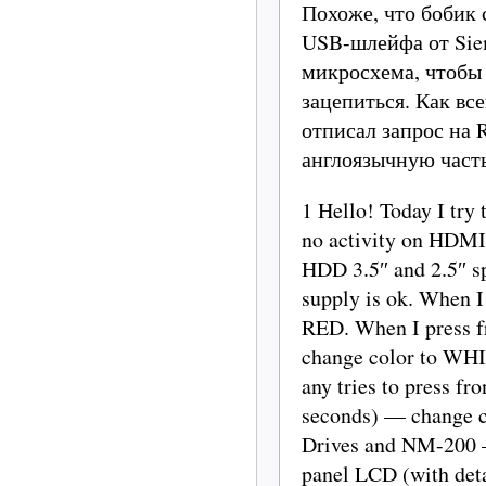
Похоже, что бобик 
USB-шлейфа от Siem
микросхема, чтобы
зацепиться. Как все
отписал запрос на 
англоязычную часть
1 Hello! Today I try 
no activity on HDMI
HDD 3.5″ and 2.5″ sp
supply is ok. When I
RED. When I press fr
change color to WHI
any tries to press fr
seconds) — change c
Drives and NM-200 — 
panel LCD (with deta