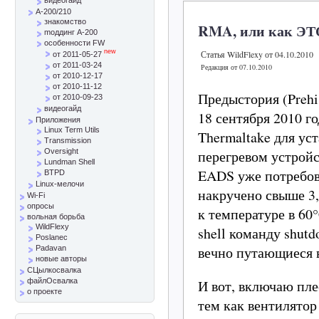
A-200/210
знакомство
RMA, или как ЭТО
mоддинг A-200
особенности FW
new
Статья WildFlexy от 04.10.2010
от 2011-05-27
от 2011-03-24
Редакция от 07.10.2010
от 2010-12-17
от 2010-11-12
Предыстория (Prehis
от 2010-09-23
видеогайд
18 сентября 2010 г
Приложения
Linux Term Utils
Thermaltake для ус
Transmission
перегревом устрой
Oversight
Lundman Shell
EADS уже потребова
BTPD
Linux-мелочи
накручено свыше 3,
Wi-Fi
опросы
к температуре в 60°
вольная борьба
WildFlexy
shell команду shut
Poslanec
вечно путающиеся в
Padavan
новые авторы
СЦылкосвалка
И вот, включаю пле
файлОсвалка
о проекте
тем как вентилятор