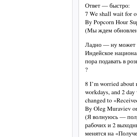
Ответ — быстро:
7 We shall wait for 
By Popcorn Hour Su
(Мы ждем обновлен
Ладно — ну может 
Индейское национа
пора подавать в р
?
8 I’m worried about 
workdays, and 2 da
changed to «Receive
By Oleg Muraviev o
(Я волнуюсь — полу
рабочих и 2 выходн
менятся на «Получ