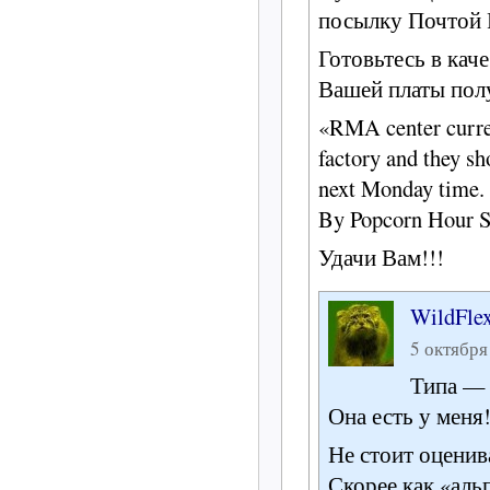
посылку Почтой Р
Готовьтесь в ка
Вашей платы полу
«RMA center curren
factory and they sh
next Monday time.
By Popcorn Hour 
Удачи Вам!!!
WildFle
5 октября
Типа — 
Она есть у меня
Не стоит оценив
Скорее как «аль