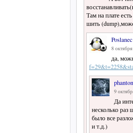
восстанавливать(
Там на плате есть
шить (dump),може
Poslanec
8 октября
да, мож
f=29&t=2258&st
phanto
9 октябр
Да инт
несколько раз 
было все разло
и т.д.)