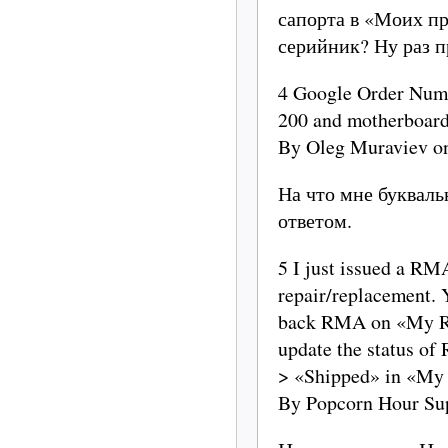
сапорта в «Моих пр
серийник? Ну раз п
4 Google Order Numb
200 and motherboar
By Oleg Muraviev o
На что мне буквал
ответом.
5 I just issued a RM
repair/replacement. 
back RMA on «My Ret
update the status 
> «Shipped» in «My 
By Popcorn Hour Su