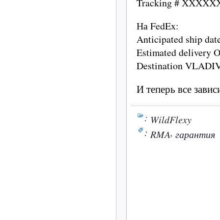
Tracking # ХХХХ
На FedEx:
Anticipated ship dat
Estimated delivery 
Destination VLAD
И теперь все зави
:
WildFlexy
:
,
RMA
гарантия