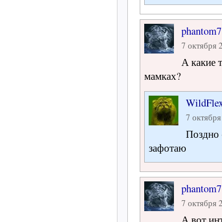
phantom7
7 октября 2
А какие 
мамках?
WildFle
7 октября
Поздно 
зафотаю
phantom7
7 октября 2
А вот ин