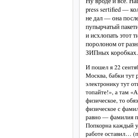
Ну вроде и все. Н
press sertified — 
не дал — она посл
пупырчатый пакети
и исхлопать этот 
поролоном от разны
ЗИПных коробках.
И пошел я 22 сентя
Москва, бабки тут 
электронику тут от
топайте!», а там «
физическое, то обя
физическое с фамил
равно — фамилия по
Попкорна каждый уж
работе оставил… (