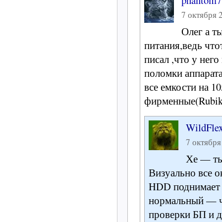
phantom7
7 октября 2
Олег а т
питания,ведь что
писал ,что у нег
поломки аппарат
все емкости на 1
фирменные(Rubiko
WildFle
7 октября
Хе — ты
Визуально все о
HDD поднимает 
нормальный — ч
проверки БП и д