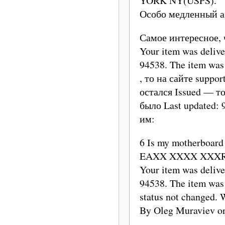
YORK NY(USPS).
Особо медленный а
Самое интересное, 
Your item was deliv
94538. The item was
, то на сайте suppo
остался Issued — т
было Last updated:
им:
6 Is my motherboard 
EAXX XXXX XXXR U C
Your item was deliv
94538. The item w
status not changed.
By Oleg Muraviev o