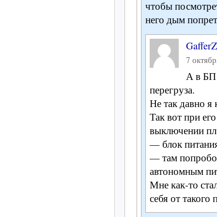
чтобы посмотрет
него дым попре
Gaffer
7 октябр
А в БП
перегруза.
Не так давно я
Так вот при ег
выключении пл
— блок питания
— там попробо
автономным пи
Мне как-то ста
себя от такого 