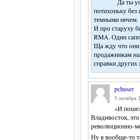
Да ты у
потихоньку без 
темными нечем.
И про старуху б
RMA. Один сапп
Ща жду что они 
продажникам на
справки других 
pchuser
5 октября 2
«И пошел
Владивосток, это
революционно-мо
Ну я вообще-то 