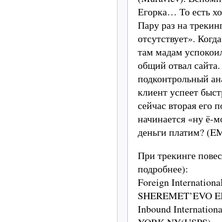
Егорка… То есть х
Пару раз на треки
отсутствует». Когд
там мадам успокоил
общий отвал сайта.
подконтрольный ан
клиент успеет быст
сейчас вторая его 
начинается «ну ё-м
деньги платим? (EM
При трекинге повес
подробнее):
Foreign Internation
SHEREMET’EVO EM
Inbound Internation