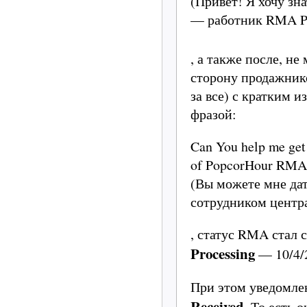
(Привет! Я хочу з
— работник RMA Po
, а также после, не
сторону продажник
за все) с кратким
фразой:
Can You help me get 
of PopcorHour RMA-
(Вы можете мне дат
сотрудником центр
, статус RMA стал
Processing
— 10/4/2
При этом уведомле
Received
. То есть 