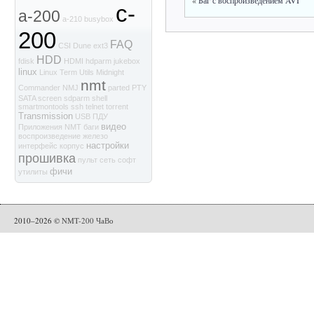
«
Баг с воспроизведением AVI
c-
a-200
a-210
busybox
200
FAQ
CSI
Dune
ext3
HDD
fdisk
HDMI
hdparm
jukebox
linux
Linux Term Utils
Midnight
nmt
Commander
NMJ
parted
PTY
SATA
screen
sdparm
shell
smartmontools
ssh
telnet
torrent
Transmission
USB
ПДУ
видео
Приложения NMT
баги
воспроизведение
железо
настройки
интерфейс
корпус
прошивка
пульт
сеть
софт
фичи
утилиты
2010–2026 ©
NMT-200 ЧаВо