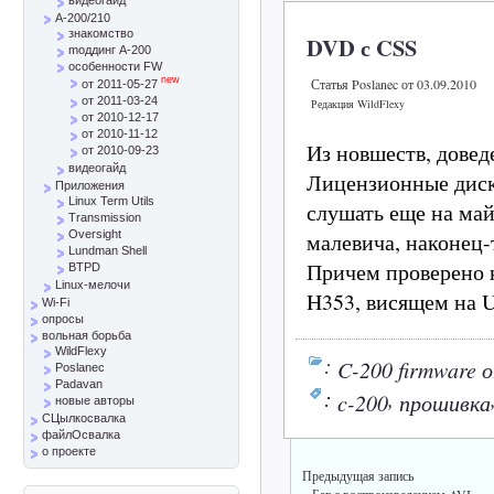
A-200/210
знакомство
DVD с CSS
mоддинг A-200
особенности FW
new
Статья Poslanec от 03.09.2010
от 2011-05-27
от 2011-03-24
Редакция WildFlexy
от 2010-12-17
от 2010-11-12
Из новшеств, довед
от 2010-09-23
видеогайд
Лицензионные дис
Приложения
Linux Term Utils
слушать еще на май
Transmission
малевича, наконец-
Oversight
Lundman Shell
Причем проверено 
BTPD
Linux-мелочи
H353, висящем на 
Wi-Fi
опросы
вольная борьба
WildFlexy
:
C-200 firmware 
Poslanec
Padavan
:
,
c-200
прошивка
новые авторы
СЦылкосвалка
файлОсвалка
о проекте
Предыдущая запись