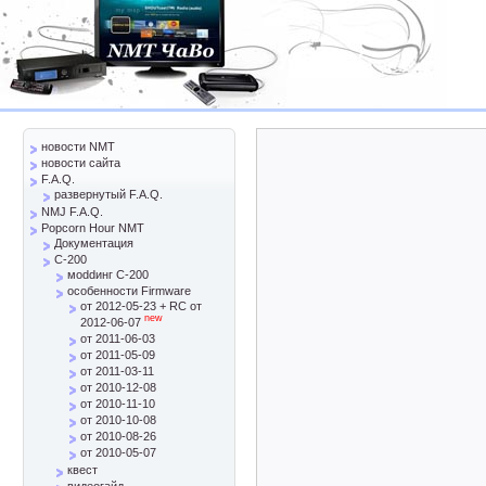
новости NMT
новости сайта
F.A.Q.
развернутый F.A.Q.
NMJ F.A.Q.
Popcorn Hour NMT
Документация
C-200
моddинг C-200
особенности Firmware
от 2012-05-23 + RC от
new
2012-06-07
от 2011-06-03
от 2011-05-09
от 2011-03-11
от 2010-12-08
от 2010-11-10
от 2010-10-08
от 2010-08-26
от 2010-05-07
квест
видеогайд