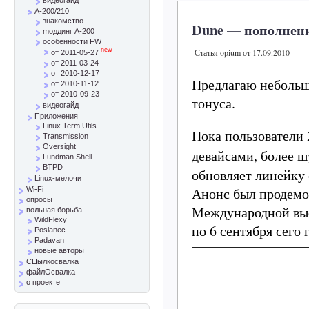
A-200/210
знакомство
Dune — пополнение
mоддинг A-200
особенности FW
new
Статья opium от 17.09.2010
от 2011-05-27
от 2011-03-24
от 2010-12-17
Предлагаю небольш
от 2010-11-12
от 2010-09-23
тонуса.
видеогайд
Приложения
Linux Term Utils
Пока пользователи
Transmission
Oversight
девайсами, более 
Lundman Shell
BTPD
обновляет линейку 
Linux-мелочи
Анонс был продемон
Wi-Fi
опросы
Международной выс
вольная борьба
WildFlexy
по 6 сентября сего 
Poslanec
Padavan
новые авторы
СЦылкосвалка
файлОсвалка
о проекте