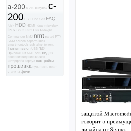
c-
a-200
a-210
busybox
200
FAQ
CSI
Dune
ext3
HDD
fdisk
HDMI
hdparm
jukebox
linux
Linux Term Utils
Midnight
nmt
Commander
NMJ
parted
PTY
SATA
screen
sdparm
shell
smartmontools
ssh
telnet
torrent
Transmission
USB
ПДУ
видео
Приложения NMT
баги
воспроизведение
железо
настройки
интерфейс
корпус
прошивка
пульт
сеть
софт
фичи
утилиты
защитой Macromedi
говорит о преимущ
дизайна от Sigma.