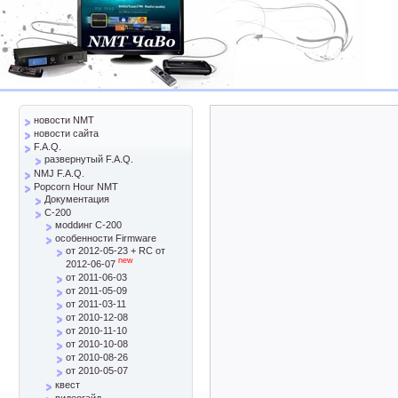
новости NMT
новости сайта
F.A.Q.
развернутый F.A.Q.
NMJ F.A.Q.
Popcorn Hour NMT
Документация
C-200
моddинг C-200
особенности Firmware
от 2012-05-23 + RC от
new
2012-06-07
от 2011-06-03
от 2011-05-09
от 2011-03-11
от 2010-12-08
от 2010-11-10
от 2010-10-08
от 2010-08-26
от 2010-05-07
квест
видеогайд