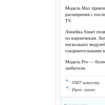
Модель Max привле
расширения с посл
TV.
Линейка Smart поз
по кирпичикам. Хот
нескольких модулей
соединительными к
Модель Pro — более
любители.
:
NMT новости
:
,
Dune
анонс
Предыдущая запись