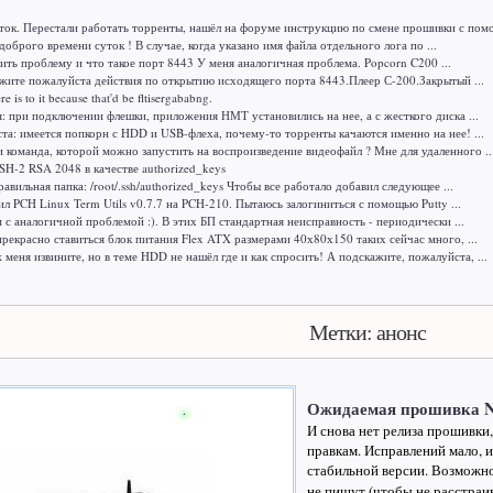
ок. Перестали работать торренты, нашёл на форуме инструкцию по смене прошивки с помо
доброго времени суток ! В случае, когда указано имя файла отдельного лога по ...
ить проблему и что такое порт 8443 У меня аналогичная проблема. Popcorn C200 ...
жите пожалуйста действия по открытию исходящего порта 8443.Плеер С-200.Закрытый ...
here is to it because that'd be fltisergababng.
я: при подключении флешки, приложения НМТ установились на нее, а с жесткого диска ...
а: имеется попкорн с HDD и USB-флеха, почему-то торренты качаются именно на нее! ...
и команда, которой можно запустить на воспроизведение видеофайл ? Мне для удаленного ..
H-2 RSA 2048 в качестве authorized_keys
авильная папка: /root/.ssh/authorized_keys Чтобы все работало добавил следующее ...
ил PCH Linux Term Utils v0.7.7 на PCH-210. Пытаюсь залогиниться с помощью Putty ...
м с аналогичной проблемой :). В этих БП стандартная неисправность - периодически ...
рекрасно ставиться блок питания Flex ATX размерами 40х80х150 таких сейчас много, ...
меня извините, но в теме HDD не нашёл где и как спросить! А подскажите, пожалуйста, ...
Метки: анонс
Ожидаемая прошивка 
И снова нет релиза прошивки
правкам. Исправлений мало, и
стабильной версии. Возможно
не пишут (чтобы не расстраива