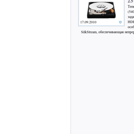
2.
Теп
(54
зад
HDD
17.09.2010
осо
SilkStream, обеспечивающая непр