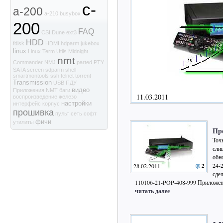
c-
a-200
a-210
busybox
200
FAQ
CSI
Dune
ext3
HDD
fdisk
HDMI
hdparm
jukebox
linux
Linux Term Utils
Midnight
nmt
Commander
NMJ
parted
PTY
SATA
screen
sdparm
shell
smartmontools
ssh
telnet
torrent
Transmission
USB
ПДУ
видео
Приложения NMT
баги
11.03.2011
воспроизведение
железо
настройки
интерфейс
корпус
прошивка
пульт
сеть
софт
фичи
утилиты
Пр
Точ
сли
обн
24-
28.02.2011
2
сдел
110106-21-POP-408-999 Прилож
читать далее