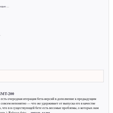
щью ...
.
NMT-200
, есть очередная итерация бета-версий в дополнение к предыдущим
 совсем непонятно — что же удерживает от выпуска его в качестве
, что в в существующей бете есть весомые проблемы, о которых нам
…читать далее
ть ). Release date: