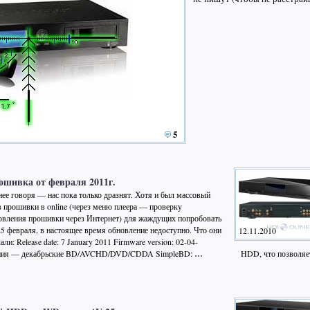
5
ошивка от февраля 2011г.
нее говоря — нас пока только дразнят. Хотя и был массовый
в прошивки в online (через меню плеера — проверку
овления прошивки через Интернет) для жаждущих попробовать
25 февраля, в настоящее время обновление недоступно. Что они
12.11.2010
али: Release date: 7 January 2011 Firmware version: 02-04-
ения — декабрьские BD/AVCHD/DVD/CDDA SimpleBD:
…
HDD, что позволяе