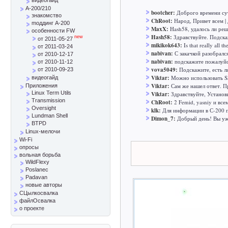
A-200/210
bootcher:
Доброго времени сут
знакомство
ChRoot:
Народ, Привет всем | 
mоддинг A-200
MaxX:
Hash58, удалось ли реш
особенности FW
Hash58:
Здравствуйте. Подска
new
от 2011-05-27
mikikok643:
Is that really all t
от 2011-03-24
nabivan:
С закачкой разобралс
от 2010-12-17
nabivan:
подскажите пожалуйст
от 2010-11-12
vova5049:
Подскажите, есть л
от 2010-09-23
Viktar:
Можно использовать SS
видеогайд
Viktar:
Сам же нашел ответ. Пр
Приложения
Linux Term Utils
Viktar:
Здравствуйте, Установ
Transmission
ChRoot:
2 Femid, yasniy и все
Oversight
klk:
Для информации в С-200 п
Lundman Shell
Dimon_7:
Добрый день! Вы уж 
BTPD
Linux-мелочи
Wi-Fi
опросы
вольная борьба
WildFlexy
Poslanec
Padavan
новые авторы
СЦылкосвалка
файлОсвалка
о проекте