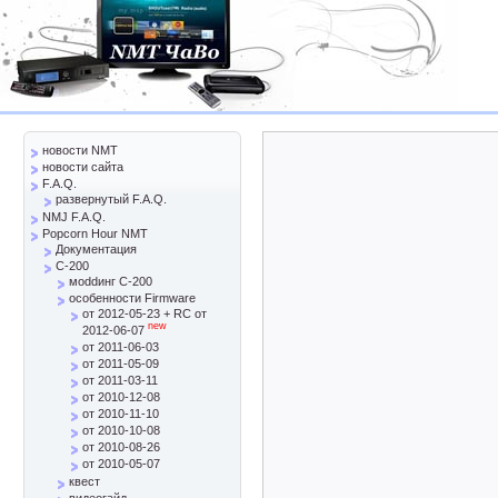
новости NMT
новости сайта
F.A.Q.
развернутый F.A.Q.
NMJ F.A.Q.
Popcorn Hour NMT
Документация
C-200
моddинг C-200
особенности Firmware
от 2012-05-23 + RC от
new
2012-06-07
от 2011-06-03
от 2011-05-09
от 2011-03-11
от 2010-12-08
от 2010-11-10
от 2010-10-08
от 2010-08-26
от 2010-05-07
квест
видеогайд