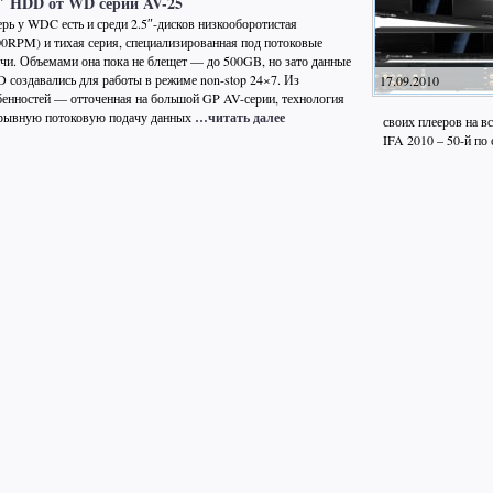
5″ HDD от WD серии AV-25
ерь у WDC есть и среди 2.5″-дисков низкооборотистая
00RPM) и тихая серия, специализированная под потоковые
ачи. Объемами она пока не блещет — до 500GB, но зато данные
 создавались для работы в режиме non-stop 24×7. Из
17.09.2010
бенностей — отточенная на большой GP AV-серии, технология
ерывную потоковую подачу данных
…читать далее
своих плееров на в
IFA 2010 – 50-й п