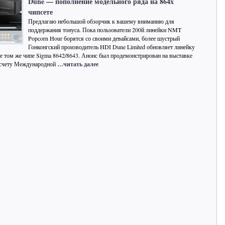
Dune — пополнение модельного ряда на 864x
чипсете
Предлагаю небольшой обзорчик к вашему вниманию для
поддержания тонуса. Пока пользователи 200й линейки NMT
Popcorn Hour борятся со своими девайсами, более шустрый
Гонконгский производитель HDI Dune Limited обновляет линейку
се том же чипе Sigma 8642/8643. Анонс был продемонстрирован на выставке
о счету Международной
…читать далее