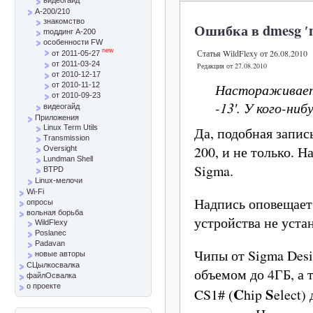
A-200/210
знакомство
Ошибка в dmesg ′n
mоддинг A-200
особенности FW
new
Статья WildFlexy от 26.08.2010
от 2011-05-27
от 2011-03-24
Редакция от 27.08.2010
от 2010-12-17
Настораживает н
от 2010-11-12
от 2010-09-23
-13′. У кого-ни
видеогайд
Приложения
Linux Term Utils
Да, подобная запис
Transmission
200, и не только. 
Oversight
Lundman Shell
Sigma.
BTPD
Linux-мелочи
Wi-Fi
Надпись оповещает
опросы
вольная борьба
устройства не уста
WildFlexy
Poslanec
Padavan
Чипы от Sigma Des
новые авторы
СЦылкосвалка
объемом до 4ГБ, а 
файлОсвалка
о проекте
C
S
CS1# (
hip
elect)