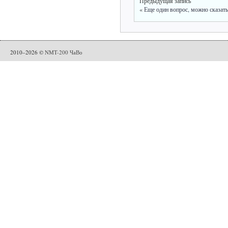
Предыдущая запись
«
Еще один вопрос, можно сказа
2010–2026 ©
NMT-200 ЧаВо