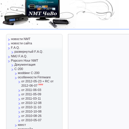
новости NMT
новости сайта
F.A.Q.
развернутый F.A.Q.
NMJ F.A.Q.
Popcorn Hour NMT
Документация
C-200
моddинг C-200
особенности Firmware
от 2012-05-23 + RC от
new
2012-06-07
от 2011-06-03
от 2011-05-09
от 2011-03-11
от 2010-12-08
от 2010-11-10
от 2010-10-08
от 2010-08-26
от 2010-05-07
квест
видеогайд