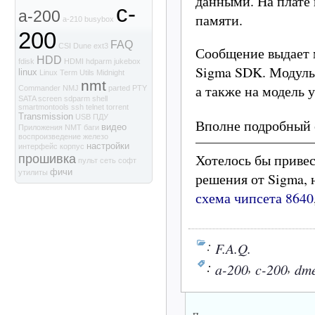
данными. На плате
c-
a-200
памяти.
a-210
busybox
200
FAQ
CSI
Dune
ext3
Сообщение выдает м
HDD
fdisk
HDMI
hdparm
jukebox
Sigma SDK. Модуль,
linux
Linux Term Utils
Midnight
nmt
а также на модель 
Commander
NMJ
parted
PTY
SATA
screen
sdparm
shell
smartmontools
ssh
telnet
torrent
Transmission
USB
ПДУ
Вполне подробный 
видео
Приложения NMT
баги
воспроизведение
железо
настройки
интерфейс
корпус
Хотелось бы приве
прошивка
пульт
сеть
софт
фичи
утилиты
решения от Sigma, 
схема чипсета 8640
:
F.A.Q.
:
,
,
a-200
c-200
dm