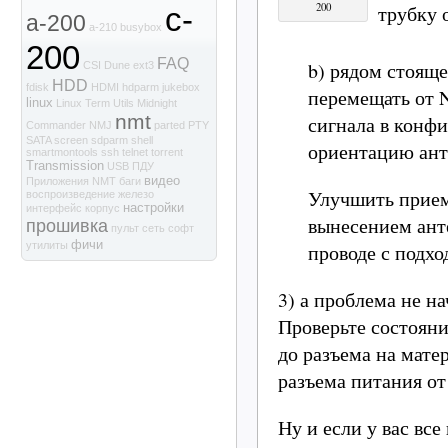
200
трубку 
c-
a-200
a-210
busybox
200
FAQ
b) рядом стоящ
CSI
Dune
ext3
HDD
fdisk
HDMI
hdparm
jukebox
перемещать от 
linux
Linux Term Utils
Midnight
nmt
сигнала в конфи
Commander
NMJ
parted
PTY
SATA
screen
sdparm
shell
ориентацию ант
smartmontools
ssh
telnet
torrent
Transmission
USB
ПДУ
видео
Приложения NMT
баги
Улучшить прием
воспроизведение
железо
настройки
интерфейс
корпус
вынесением ант
прошивка
пульт
сеть
софт
фичи
проводе с подхо
утилиты
3) а проблема не н
Проверьте состояни
до разъема на мате
разъема питания от
Ну и если у вас все