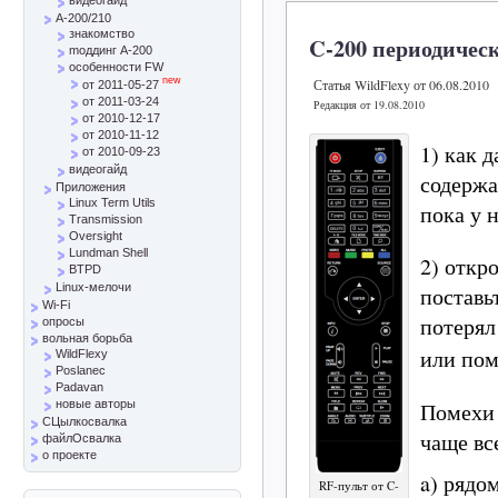
A-200/210
знакомство
C-200 периодичес
mоддинг A-200
особенности FW
new
Статья WildFlexy от 06.08.2010
от 2011-05-27
от 2011-03-24
Редакция от 19.08.2010
от 2010-12-17
от 2010-11-12
1) как 
от 2010-09-23
видеогайд
содержа
Приложения
Linux Term Utils
пока у 
Transmission
Oversight
Lundman Shell
2) откр
BTPD
Linux-мелочи
поставь
Wi-Fi
потерял
опросы
вольная борьба
или пом
WildFlexy
Poslanec
Padavan
Помехи 
новые авторы
СЦылкосвалка
чаще вс
файлОсвалка
о проекте
a) рядо
RF-пульт от C-