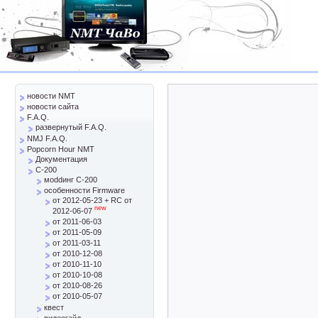
новости NMT
новости сайта
F.A.Q.
развернутый F.A.Q.
NMJ F.A.Q.
Popcorn Hour NMT
Документация
C-200
моddинг C-200
особенности Firmware
от 2012-05-23 + RC от
new
2012-06-07
от 2011-06-03
от 2011-05-09
от 2011-03-11
от 2010-12-08
от 2010-11-10
от 2010-10-08
от 2010-08-26
от 2010-05-07
квест
видеогайд