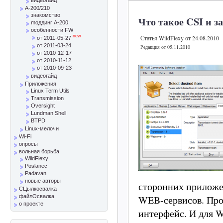
A-200/210
знакомство
Что такое CSI и з
mоддинг A-200
особенности FW
new
Статья WildFlexy от 24.08.2010
от 2011-05-27
от 2011-03-24
Редакция от 05.11.2010
от 2010-12-17
от 2010-11-12
от 2010-09-23
видеогайд
Приложения
Linux Term Utils
Transmission
Oversight
Lundman Shell
BTPD
Linux-мелочи
Wi-Fi
опросы
вольная борьба
WildFlexy
Poslanec
Padavan
новые авторы
сторонних приложе
СЦылкосвалка
WEB-сервисов. Про
файлОсвалка
о проекте
интерфейс. И для Wi