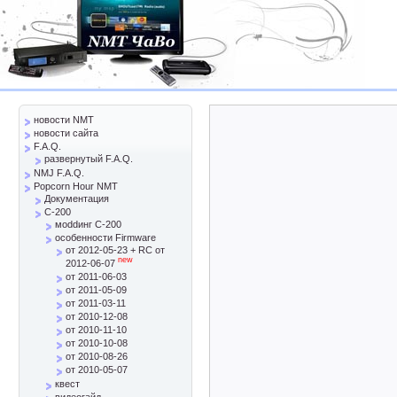
новости NMT
новости сайта
F.A.Q.
развернутый F.A.Q.
NMJ F.A.Q.
Popcorn Hour NMT
Документация
C-200
моddинг C-200
особенности Firmware
от 2012-05-23 + RC от
new
2012-06-07
от 2011-06-03
от 2011-05-09
от 2011-03-11
от 2010-12-08
от 2010-11-10
от 2010-10-08
от 2010-08-26
от 2010-05-07
квест
видеогайд