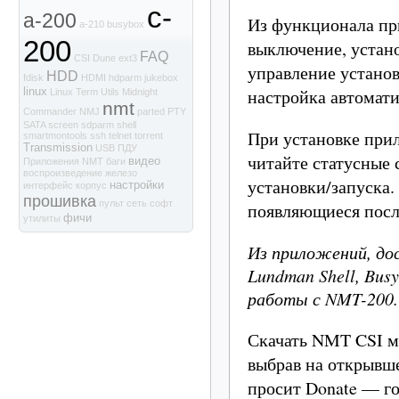
c-
a-200
Из функционала пр
a-210
busybox
200
выключение, устан
FAQ
CSI
Dune
ext3
управление устано
HDD
fdisk
HDMI
hdparm
jukebox
настройка автомат
linux
Linux Term Utils
Midnight
nmt
Commander
NMJ
parted
PTY
SATA
screen
sdparm
shell
При установке пр
smartmontools
ssh
telnet
torrent
Transmission
USB
ПДУ
читайте статусные 
видео
Приложения NMT
баги
воспроизведение
железо
установки/запуска.
настройки
интерфейс
корпус
прошивка
пульт
сеть
софт
появляющиеся посл
фичи
утилиты
Из приложений, дос
Lundman Shell, Bus
работы с NMT-200.
Скачать NMT CSI м
выбрав на открывш
просит Donate — г