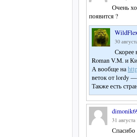
Очень хоч
появится ?
WildFle
30 августа
Скорее 
Roman V.M. и Ки
А вообще на
htt
веток от lordy 
Также есть стра
dimonik6
31 августа 
Спасибо 