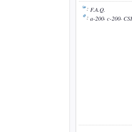
:
F.A.Q.
:
,
,
a-200
c-200
CS