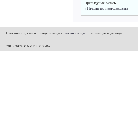
Предыдущая запись
«
Предлагаю проголосовать
Счетчики горячей и холодной воды -
счетчики воды
. Счетчики расхода воды.
2010–2026 ©
NMT-200 ЧаВо