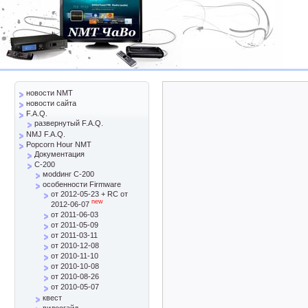
новости NMT
новости сайта
F.A.Q.
развернутый F.A.Q.
NMJ F.A.Q.
Popcorn Hour NMT
Документация
C-200
моddинг C-200
особенности Firmware
от 2012-05-23 + RC от
new
2012-06-07
от 2011-06-03
от 2011-05-09
от 2011-03-11
от 2010-12-08
от 2010-11-10
от 2010-10-08
от 2010-08-26
от 2010-05-07
квест
видеогайд