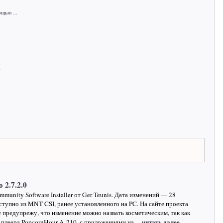
щью ...
.
 2.7.2.0
unity Software Installer от Ger Teunis. Дата изменений — 28
ступно из MNT CSI, ранее установленного на PC. На сайте проекта
е предупрежу, что изменение можно назвать косметическим, так как
…читать далее
 плеера PopcornHour A-210, с приложениями на