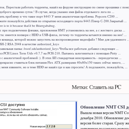
ок. Перестали работать торренты, нашёл на форуме инструкцию по смене прошивки с помо
доброго времени суток ! В случае, когда указано имя файла отдельного лога по ...
ить проблему и что такое порт 8443 У меня аналогичная проблема. Popcorn C200 ...
жите пожалуйста действия по открытию исходящего порта 8443.Плеер С-200.Закрытый ...
here is to it because that'd be fltisergababng.
я: при подключении флешки, приложения НМТ установились на нее, а с жесткого диска ...
а: имеется попкорн с HDD и USB-флеха, почему-то торренты качаются именно на нее! ...
и команда, которой можно запустить на воспроизведение видеофайл ? Мне для удаленного ..
H-2 RSA 2048 в качестве authorized_keys
авильная папка: /root/.ssh/authorized_keys Чтобы все работало добавил следующее ...
ил PCH Linux Term Utils v0.7.7 на PCH-210. Пытаюсь залогиниться с помощью Putty ...
м с аналогичной проблемой :). В этих БП стандартная неисправность - периодически ...
рекрасно ставиться блок питания Flex ATX размерами 40х80х150 таких сейчас много, ...
меня извините, но в теме HDD не нашёл где и как спросить! А подскажите, пожалуйста, ...
Метки: Ставить на PC
Обновление NMT CSI до
Вышла новая версия NMT Comm
декабря 2010. Обновление до
версия более старая. Сразу ж
заявленная поддержка нового