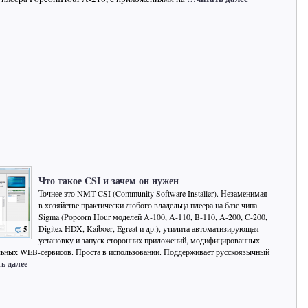
Что такое CSI и зачем он нужен
Точнее это NMT CSI (Community Software Installer). Незаменимая
в хозяйстве практически любого владельца плеера на базе чипа
Sigma (Popcorn Hour моделей A-100, A-110, B-110, A-200, C-200,
Digitex HDX, Kaiboer, Egreat и др.), утилита автоматизирующая
5
установку и запуск сторонних приложений, модифицированных
льных WEB-сервисов. Проста в использовании. Поддерживает русскоязычный
ь далее