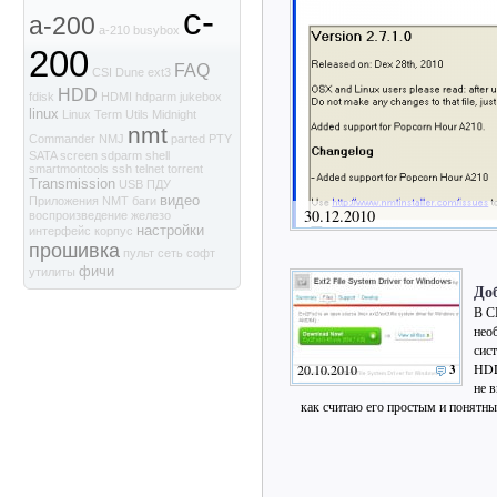
c-
a-200
a-210
busybox
200
FAQ
CSI
Dune
ext3
HDD
fdisk
HDMI
hdparm
jukebox
linux
Linux Term Utils
Midnight
nmt
Commander
NMJ
parted
PTY
SATA
screen
sdparm
shell
smartmontools
ssh
telnet
torrent
Transmission
USB
ПДУ
видео
Приложения NMT
баги
30.12.2010
воспроизведение
железо
настройки
интерфейс
корпус
прошивка
пульт
сеть
софт
фичи
утилиты
До
В С
нео
сис
HDD
20.10.2010
3
не 
как считаю его простым и понятн