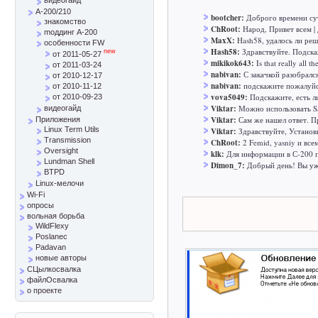
A-200/210
bootcher:
Доброго времени сут
знакомство
ChRoot:
Народ, Привет всем | 
mоддинг A-200
MaxX:
Hash58, удалось ли реш
особенности FW
Hash58:
Здравствуйте. Подска
new
от 2011-05-27
mikikok643:
Is that really all t
от 2011-03-24
nabivan:
С закачкой разобралс
от 2010-12-17
nabivan:
подскажите пожалуйст
от 2010-11-12
vova5049:
Подскажите, есть л
от 2010-09-23
Viktar:
Можно использовать SS
видеогайд
Viktar:
Сам же нашел ответ. Пр
Приложения
Linux Term Utils
Viktar:
Здравствуйте, Установ
Transmission
ChRoot:
2 Femid, yasniy и все
Oversight
klk:
Для информации в С-200 п
Lundman Shell
Dimon_7:
Добрый день! Вы уж 
BTPD
Linux-мелочи
Wi-Fi
опросы
вольная борьба
WildFlexy
Poslanec
Padavan
новые авторы
СЦылкосвалка
файлОсвалка
о проекте