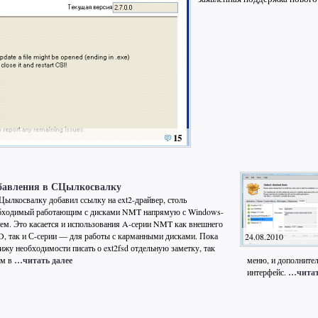
15
бавления в СЦылкосвалку
Цылкосвалку добавил ссылку на ext2-драйвер, столь
бходимый работающим с дисками NMT напрямую с Windows-
тем. Это касается и использования A-серии NMT как внешнего
, так и С-серии — для работы с карманными дисками. Пока
24.08.2010
вижу необходимости писать о ext2fsd отдельную заметку, так
ым в
…читать далее
меню, и дополните
интерфейс.
…читат