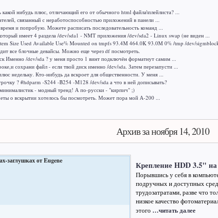
ь какой нибудь плюс, отличающий его от обычного html файла\плейлиста? ...
ателей, связанный с неработоспособностью приложений в панели ...
время и попробую. Можете расписать последовательность команд ...
оторый имеет 4 раздела /dev/sda1 - NMT приложения /dev/sda2 - Linux swap (не виден ...
tem Size Used Available Use% Mounted on tmpfs 93.4M 464.0K 93.0M 0% /tmp /dev/sigmblocke
водит все блочные девайсы. Можно еще через df посмотреть.
иск Именно /dev/sda ? у меня просто 1 винт подключён форматнут самим ...
роке,и сохрани файл - если твой диск именно /dev/sda. Затем перезапусти ...
плюс недельку. Кто-нибудь да вскроет для общественности. У меня ...
трочку ? #hdparm -S244 -B254 -M128 /dev/sda а что в ней дописывать?
инималистик - модный тренд! А по-русски - "кирпич" ;)
еты о вскрытии хотелось бы посмотреть. Может пора мой А-200 ...
Архив за ноября 14, 2010
Крепление HDD 3.5" на
Порывшись у себя в компьют
подручных и доступных сред
трудозатратами, разве что т
низкое качество фотоматериал
…читать далее
этого