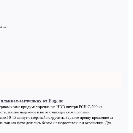
 ...
 планках-заглушках от Eugene
ерном хламе придумал крепление HDD внутри PCH C-200 из
ств, вполне надежное и не отягчающее себя особыми
олько 10-15 минут отверткой покрутить. Заранее прошу прощение за
а, так как фото делались бегом и в недостаточном освещении. Для