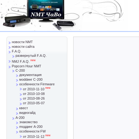
новости NMT
новости сайта
F.A.Q.
развернутый F.A.Q.
new
NMJ F.A.Q.
Popcorn Hour NMT
C-200
документация
моddинг C-200
особенности Firmware
new
от 2010-11-10
от 2010-10-08
от 2010-08-26
от 2010-05-07
квест
видеогайд
A-200
знакомство
mоддинг A-200
особенности FW
new
от 2010-11-12