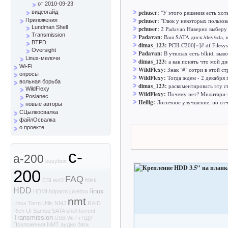
от 2010-09-23
видеогайд
pchuser:
"У этого решения есть хот
Приложения
pchuser:
"Глюк у некоторых пользов
Lundman Shell
pchuser:
2 Padavan Наверно выберу 
Transmission
Padavan:
Ваш SATA диск /dev/sda, к
BTPD
dimas_123:
PCH-C200[~]# df Filesys
Oversight
Padavan:
В утилзах есть blkid, вы
Linux-мелочи
dimas_123:
а как понять что мой д
Wi-Fi
WildFlexy:
Знак "#" сотри в этой ст
опросы
WildFlexy:
Тогда ждем - 2 декабря 
вольная борьба
dimas_123:
раскоментировать эту с
WildFlexy
WildFlexy:
Почему нет? Милитари-м
Poslanec
Heilig:
Логичное улучшение, но отч
новые авторы
СЦылкосвалка
файлОсвалка
о проекте
c-
a-200
busybox
200
FAQ
CSI
ext3
fdisk
HDD
linux
HDMI
hdparm
jukebox
nmt
Linux Term Utils
NMJ
RAID
Rich UI
Samba
SATA
shell
torrent
Transmission
USB
Wi-Fi
ПДУ
Приложения NMT
аудио
баги