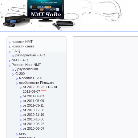
новости NMT
новости сайта
F.A.Q.
развернутый F.A.Q.
NMJ F.A.Q.
Popcorn Hour NMT
Документация
C-200
моddинг C-200
особенности Firmware
от 2012-05-23 + RC от
new
2012-06-07
от 2011-06-03
от 2011-05-09
от 2011-03-11
от 2010-12-08
от 2010-11-10
от 2010-10-08
от 2010-08-26
от 2010-05-07
квест
видеогайд