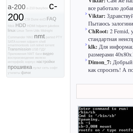
Viktar:
Сам же наш
c-
a-200
все работало доба
a-210
busybox
Viktar:
200
Здравствуй
FAQ
CSI
Dune
ext3
Пытаюсь залогинит
HDD
fdisk
HDMI
hdparm
jukebox
ChRoot:
2 Femid, 
linux
Linux Term Utils
Midnight
nmt
стандартная неиспр
Commander
NMJ
parted
PTY
SATA
screen
sdparm
shell
klk:
Для информаци
smartmontools
ssh
telnet
torrent
Transmission
USB
ПДУ
размерами 40х80х1
видео
Приложения NMT
баги
воспроизведение
железо
Dimon_7:
Добрый 
настройки
интерфейс
корпус
прошивка
как спросить! А по
пульт
сеть
софт
фичи
утилиты