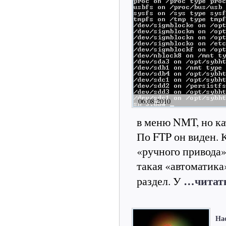
06.08.2010
в меню NMT, но ка
По FTP он виден. 
«ручного привода»
такая «автоматик
…читать
раздел. У
На