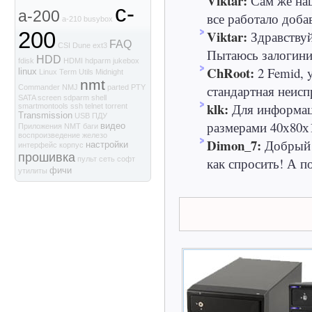
Viktar:
Сам же наш
c-
a-200
все работало доба
a-210
busybox
Viktar:
200
Здравствуй
FAQ
CSI
Dune
ext3
Пытаюсь залогинит
HDD
fdisk
HDMI
hdparm
jukebox
ChRoot:
2 Femid, 
linux
Linux Term Utils
Midnight
nmt
стандартная неиспр
Commander
NMJ
parted
PTY
SATA
screen
sdparm
shell
klk:
Для информаци
smartmontools
ssh
telnet
torrent
Transmission
USB
ПДУ
размерами 40х80х1
видео
Приложения NMT
баги
воспроизведение
железо
Dimon_7:
Добрый 
настройки
интерфейс
корпус
прошивка
как спросить! А по
пульт
сеть
софт
фичи
утилиты