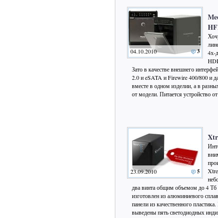
Med
HF
Хоч
лин
04.10.2010
3
4х-
HDD
Зато в качестве внешнего интерфе
2.0 и eSATA и Firewire 400/800 и д
вместе в одном изделии, а в разны
от модели. Питается устройство о
Xt
Инт
вни
про
Xtr
23.09.2010
5
неб
два винта общим объемом до 4 Тб 
изготовлен из алюминиевого сплава
панели из качественного пластика
выведены пять светодиодных инди