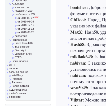
A-200/210
bootcher:
Доброго 
знакомство
mоддинг A-200
форуме инструкци
особенности FW
new
ChRoot:
Народ, Пр
от 2011-05-27
от 2011-03-24
указано имя файла 
от 2010-12-17
от 2010-11-12
MaxX:
Hash58, уд
от 2010-09-23
видеогайд
аналогичная пробле
Приложения
Hash58:
Здравству
Linux Term Utils
Transmission
исходящего порта 
Oversight
Lundman Shell
mikikok643:
Is that
BTPD
nabivan:
Linux-мелочи
С закачк
Wi-Fi
установились на не
опросы
вольная борьба
nabivan:
подскажи
WildFlexy
Poslanec
почему-то торрент
Padavan
vova5049:
Подскажи
новые авторы
СЦылкосвалка
воспроизведение в
файлОсвалка
о проекте
Viktar:
Можно испо