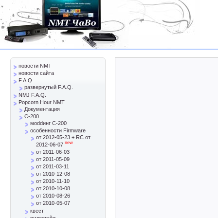
новости NMT
новости сайта
F.A.Q.
развернутый F.A.Q.
NMJ F.A.Q.
Popcorn Hour NMT
Документация
C-200
моddинг C-200
особенности Firmware
от 2012-05-23 + RC от
new
2012-06-07
от 2011-06-03
от 2011-05-09
от 2011-03-11
от 2010-12-08
от 2010-11-10
от 2010-10-08
от 2010-08-26
от 2010-05-07
квест
видеогайд