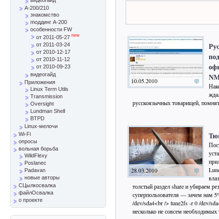
A-200/210
знакомство
mоддинг A-200
особенности FW
new
от 2011-05-27
Ру
от 2011-03-24
от 2010-12-17
по
от 2010-11-12
оф
от 2010-09-23
видеогайд
N
10.05.2010
Приложения
Нак
Linux Term Utils
ждал
Transmission
русскоязычных товарищей, помнят
Oversight
Lundman Shell
BTPD
Linux-мелочи
Тю
Wi-Fi
опросы
Пос
вольная борьба
уст
WildFlexy
при
Poslanec
Lun
28.03.2010
Padavan
влаз
новые авторы
толстый раздел share и убираем рез
СЦылкосвалка
файлОсвалка
суперпользователя — зачем нам 5%
о проекте
/dev/sda4<br /> tune2fs -r 0 /dev/sd
несколько не совсем необходимых