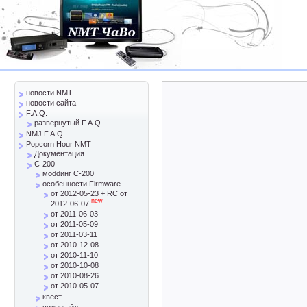
новости NMT
новости сайта
F.A.Q.
развернутый F.A.Q.
NMJ F.A.Q.
Popcorn Hour NMT
Документация
C-200
моddинг C-200
особенности Firmware
от 2012-05-23 + RC от
new
2012-06-07
от 2011-06-03
от 2011-05-09
от 2011-03-11
от 2010-12-08
от 2010-11-10
от 2010-10-08
от 2010-08-26
от 2010-05-07
квест
видеогайд