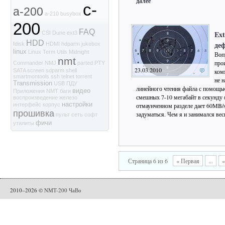
далее
c-
a-200
a-210
busybox
200
FAQ
Ext
CSI
Dune
ext3
HDD
де
fdisk
HDMI
hdparm
jukebox
linux
Linux Term Utils
Midnight
Воп
nmt
про
Commander
NMJ
parted
PTY
23.03.2010
ком
SATA
screen
sdparm
shell
smartmontools
ssh
telnet
torrent
не н
Transmission
USB
ПДУ
линейного чтения файла с помощью
видео
Приложения NMT
баги
смешных 7-10 мегабайт в секунду 
воспроизведение
железо
настройки
отмаунченном разделе дает 60MB/se
интерфейс
корпус
прошивка
задуматься. Чем я и занимался ве
пульт
сеть
софт
фичи
утилиты
Страница 6 из 6
« Первая
...
«
2010–2026 ©
NMT-200 ЧаВо