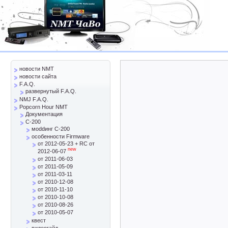
новости NMT
новости сайта
F.A.Q.
развернутый F.A.Q.
NMJ F.A.Q.
Popcorn Hour NMT
Документация
C-200
моddинг C-200
особенности Firmware
от 2012-05-23 + RC от
new
2012-06-07
от 2011-06-03
от 2011-05-09
от 2011-03-11
от 2010-12-08
от 2010-11-10
от 2010-10-08
от 2010-08-26
от 2010-05-07
квест
видеогайд