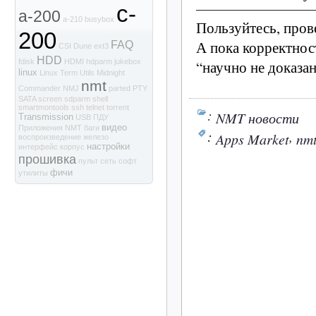
c-
a-200
a-210
busybox
Пользуйтесь, пров
200
А пока корректнос
FAQ
CSI
Dune
ext3
HDD
“научно не доказа
fdisk
HDMI
hdparm
jukebox
linux
Linux Term Utils
Midnight
nmt
Commander
NMJ
parted
PTY
SATA
screen
sdparm
shell
smartmontools
ssh
telnet
torrent
:
NMT новости
Transmission
USB
ПДУ
видео
Приложения NMT
баги
:
,
Apps Market
nm
воспроизведение
железо
настройки
интерфейс
корпус
прошивка
пульт
сеть
софт
фичи
утилиты