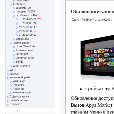
A-200/210
знакомство
Обновление клиен
mоддинг A-200
особенности FW
new
Статья WildFlexy от 24.03.2011
от 2011-05-27
от 2011-03-24
от 2010-12-17
от 2010-11-12
от 2010-09-23
видеогайд
Приложения
Linux Term Utils
Transmission
Oversight
Lundman Shell
BTPD
Linux-мелочи
Wi-Fi
опросы
вольная борьба
WildFlexy
Poslanec
настройках тре
Padavan
новые авторы
Обновление доступн
СЦылкосвалка
файлОсвалка
Вызов Apps Market 
о проекте
главном меню в пу