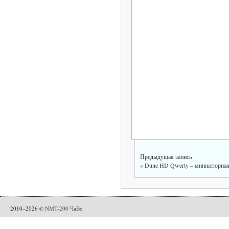
Предыдущая запись
«
Dune HD Qwerty – миниатюрная 
2010–2026 ©
NMT-200 ЧаВо