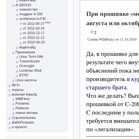
A-200/210
знакомство
При прошивке «мо
mоддинг A-200
особенности FW
августа или октя
new
от 2011-05-27
от 2011-03-24
2
от 2010-12-17
от 2010-11-12
Статья WildFlexy от 11.10.2010
от 2010-09-23
видеогайд
Да, в прошивке дл
Приложения
Linux Term Utils
результате чего вн
Transmission
Oversight
объяснений пока не 
Lundman Shell
BTPD
производитель
в ку
Linux-мелочи
старшего брата
.
Wi-Fi
опросы
Что же делать? Вых
вольная борьба
WildFlexy
прошивкой от C-200
Poslanec
Padavan
C последним у поль
новые авторы
СЦылкосвалка
требуется вмешател
файлОсвалка
по «легализации».
о проекте