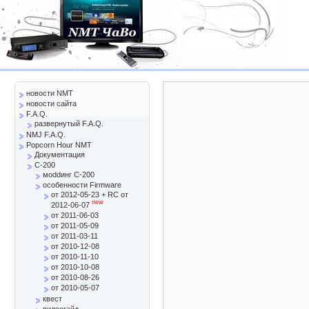
новости NMT
новости сайта
F.A.Q.
развернутый F.A.Q.
NMJ F.A.Q.
Popcorn Hour NMT
Документация
C-200
моddинг C-200
особенности Firmware
от 2012-05-23 + RC от
new
2012-06-07
от 2011-06-03
от 2011-05-09
от 2011-03-11
от 2010-12-08
от 2010-11-10
от 2010-10-08
от 2010-08-26
от 2010-05-07
квест
видеогайд