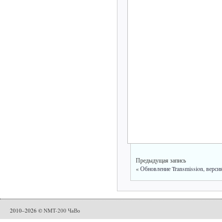
Предыдущая запись
«
Обновление Transmission, версия
2010–2026 ©
NMT-200 ЧаВо