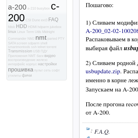
c-
Пошагово:
a-200
a-210
busybox
200
FAQ
1) Сливаем модифи
CSI
Dune
ext3
HDD
fdisk
HDMI
hdparm
jukebox
A-200_02-02-100208
linux
Linux Term Utils
Midnight
nmt
Распаковываем в ко
Commander
NMJ
parted
PTY
SATA
screen
sdparm
shell
usbu
выбирая файл
smartmontools
ssh
telnet
torrent
Transmission
USB
ПДУ
видео
Приложения NMT
баги
воспроизведение
железо
2) Сливаем родной
настройки
интерфейс
корпус
прошивка
usbupdate.zip
. Расп
пульт
сеть
софт
фичи
утилиты
именно в корне ле
Запускаем на A-20
После прогона rec
от A-200.
:
F.A.Q.