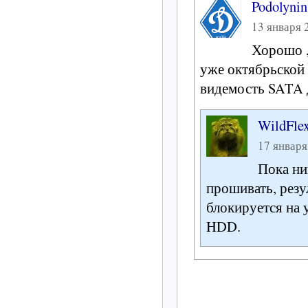
Podolynin
13 января 2
Хорошо ,
уже октябрьской 
видемость SATA д
WildFle
17 января
Пока ни
прошивать, рез
блокируется на 
HDD.