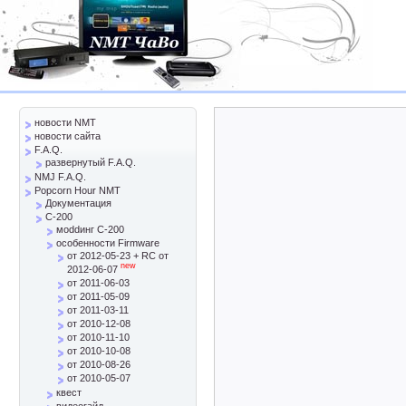
новости NMT
новости сайта
F.A.Q.
развернутый F.A.Q.
NMJ F.A.Q.
Popcorn Hour NMT
Документация
C-200
моddинг C-200
особенности Firmware
от 2012-05-23 + RC от
new
2012-06-07
от 2011-06-03
от 2011-05-09
от 2011-03-11
от 2010-12-08
от 2010-11-10
от 2010-10-08
от 2010-08-26
от 2010-05-07
квест
видеогайд