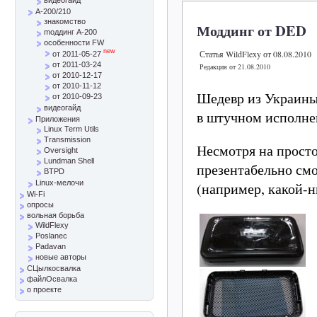
A-200/210
знакомство
Моддинг от DED
mоддинг A-200
особенности FW
new
Статья WildFlexy от 08.08.2010
от 2011-05-27
от 2011-03-24
Редакция от 21.08.2010
от 2010-12-17
от 2010-11-12
Шедевр из Украины
от 2010-09-23
видеогайд
в штучном исполне
Приложения
Linux Term Utils
Transmission
Несмотря на просто
Oversight
Lundman Shell
презентабельно смо
BTPD
Linux-мелочи
(например, какой-н
Wi-Fi
опросы
вольная борьба
WildFlexy
Poslanec
Padavan
новые авторы
СЦылкосвалка
файлОсвалка
о проекте