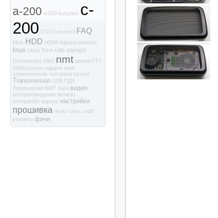
c-
a-200
a-210
busybox
200
FAQ
CSI
Dune
ext3
HDD
fdisk
HDMI
hdparm
jukebox
linux
Linux Term Utils
Midnight
nmt
Commander
NMJ
parted
PTY
SATA
screen
sdparm
shell
smartmontools
ssh
telnet
torrent
Transmission
USB
ПДУ
видео
Приложения NMT
баги
воспроизведение
железо
настройки
интерфейс
корпус
прошивка
пульт
сеть
софт
фичи
утилиты