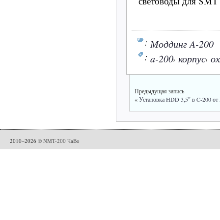
световоды для SMT 
:
Моддинг A-200
:
,
,
a-200
корпус
о
Предыдущая запись
«
Установка HDD 3,5″ в C-200 о
2010–2026 ©
NMT-200 ЧаВо