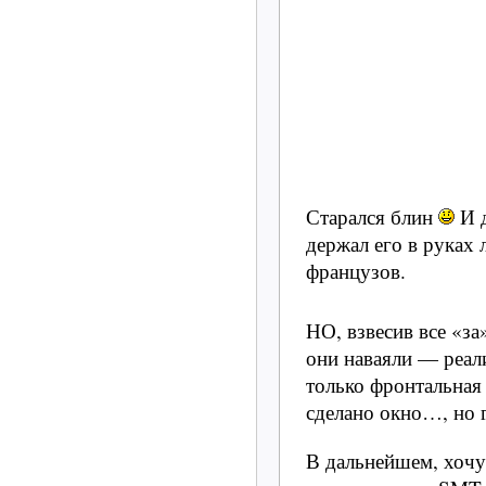
Старался блин
И д
держал его в руках л
французов.
НО, взвесив все «за
они наваяли — реали
только фронтальная 
сделано окно…, но г
В дальнейшем, хочу