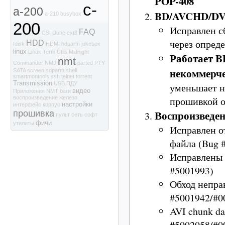
POP-408
c-
a-200
BD/AVCHD/D
a-210
busybox
200
Исправлен с
FAQ
CSI
Dune
ext3
через опред
HDD
fdisk
HDMI
hdparm
jukebox
linux
Linux Term Utils
Midnight
Работает B
nmt
Commander
NMJ
parted
PTY
некоммерче
SATA
screen
sdparm
shell
smartmontools
ssh
telnet
torrent
Transmission
USB
ПДУ
уменьшает н
видео
Приложения NMT
баги
прошивкой о
воспроизведение
железо
настройки
интерфейс
корпус
Воспроизведен
прошивка
пульт
сеть
софт
фичи
утилиты
Исправлен о
файла (Bug 
Исправлены 
#5001993)
Обход непра
#5001942/#0
AVI chunk da
#5002058/#0