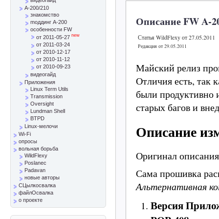
A-200/210
знакомство
Описание FW A-200
mоддинг A-200
особенности FW
new
Статья WildFlexy от 27.05.2011
от 2011-05-27
от 2011-03-24
Редакция от 29.05.2011
от 2010-12-17
от 2010-11-12
Майский релиз про
от 2010-09-23
видеогайд
Отличия есть, так 
Приложения
Linux Term Utils
были продуктивно 
Transmission
старых багов и вне
Oversight
Lundman Shell
BTPD
Описание из
Linux-мелочи
Wi-Fi
опросы
вольная борьба
Оригинал описани
WildFlexy
Poslanec
Сама прошивка ра
Padavan
новые авторы
Альтернативная ко
СЦылкосвалка
файлОсвалка
о проекте
Версия Прилож