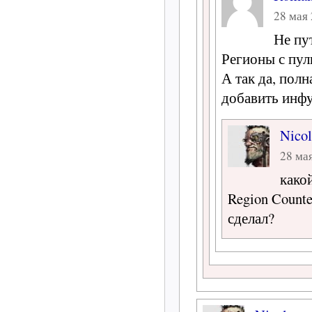
28 мая 
Не пут
Регионы с пул
А так да, пол
добавить инфу
Nicol
28 мая
како
Region Counte
сделал?