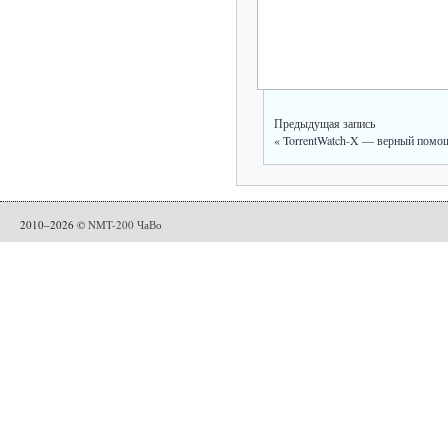
Предыдущая запись
«
TorrentWatch-X — верный помо
2010–2026 ©
NMT-200 ЧаВо