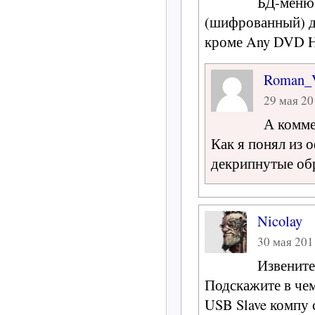
БД-меню,
(шифрованный) ди
кроме Any DVD 
Roman
29 мая 20
А комме
Как я понял из 
декрипнутые обр
Nicolay
30 мая 2011
Извените
Подскажите в че
USB Slave компу 