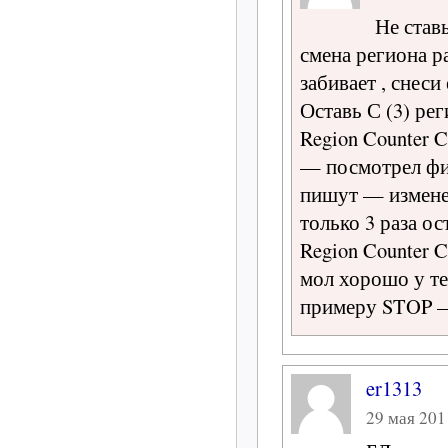
Не став
смена региона ра
забивает , снеси
Оставь С (3) рег
Region Counter 
— посмотрел фил
пишут — изменен
только 3 раза о
Region Counter 
мол хорошо у те
примеру STOP — 
er1313
29 мая 2011