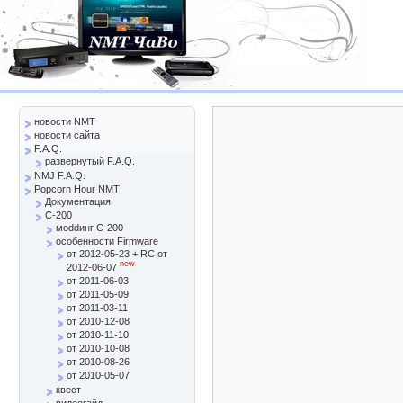
новости NMT
новости сайта
F.A.Q.
развернутый F.A.Q.
NMJ F.A.Q.
Popcorn Hour NMT
Документация
C-200
моddинг C-200
особенности Firmware
от 2012-05-23 + RC от
new
2012-06-07
от 2011-06-03
от 2011-05-09
от 2011-03-11
от 2010-12-08
от 2010-11-10
от 2010-10-08
от 2010-08-26
от 2010-05-07
квест
видеогайд