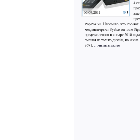
4 се
про
06.09.2011
1
выс
пре
PopPox v8. Напомню, что PopBox 
медиаплеера от Syabas на чипе Si
представленная в январе 2010 год
сменил не только дизайн, но и чип
8671,
…читать далее