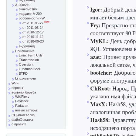
A-200/210
Igor:
Добрый день
знакомство
mоддинг A-200
мигает белым цвет
особенности FW
new
Fry:
Прекрасно ст
от 2011-05-27
от 2011-03-24
соответствует 80 P
от 2010-12-17
от 2010-11-12
MyKL:
День добр
от 2010-09-23
видеогайд
ЖД. Установлена ка
Приложения
azat:
Привет друзь
Linux Term Utils
Transmission
локальной сетке, ч
Oversight
Lundman Shell
bootcher:
Доброго 
BTPD
форуме инструкци
Linux-мелочи
Wi-Fi
ChRoot:
Народ, Пр
опросы
вольная борьба
указано имя файла 
WildFlexy
Poslanec
MaxX:
Hash58, уд
Padavan
аналогичная пробле
новые авторы
СЦылкосвалка
Hash58:
Здравству
файлОсвалка
о проекте
исходящего порта 
mikikok643:
Is that