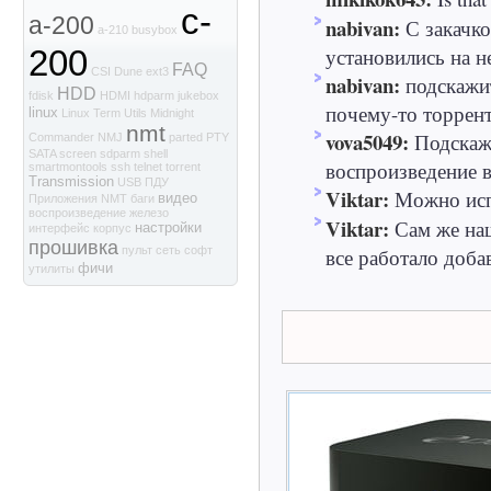
c-
a-200
nabivan:
С закачк
a-210
busybox
установились на не
200
FAQ
CSI
Dune
ext3
nabivan:
подскажи
HDD
fdisk
HDMI
hdparm
jukebox
почему-то торрент
linux
Linux Term Utils
Midnight
nmt
vova5049:
Подскажи
Commander
NMJ
parted
PTY
SATA
screen
sdparm
shell
воспроизведение в
smartmontools
ssh
telnet
torrent
Transmission
USB
ПДУ
Viktar:
Можно испо
видео
Приложения NMT
баги
воспроизведение
железо
Viktar:
Сам же наш
настройки
интерфейс
корпус
прошивка
все работало доба
пульт
сеть
софт
фичи
утилиты