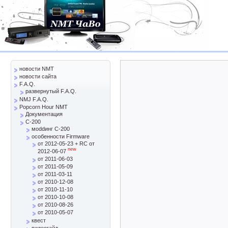
новости NMT
новости сайта
F.A.Q.
развернутый F.A.Q.
NMJ F.A.Q.
Popcorn Hour NMT
Документация
C-200
моddинг C-200
особенности Firmware
от 2012-05-23 + RC от
new
2012-06-07
от 2011-06-03
от 2011-05-09
от 2011-03-11
от 2010-12-08
от 2010-11-10
от 2010-10-08
от 2010-08-26
от 2010-05-07
квест
видеогайд