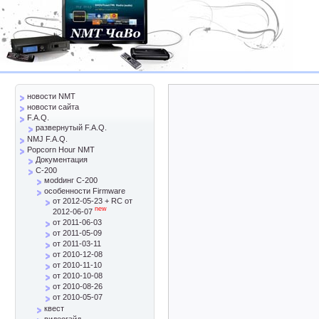
новости NMT
новости сайта
F.A.Q.
развернутый F.A.Q.
NMJ F.A.Q.
Popcorn Hour NMT
Документация
C-200
моddинг C-200
особенности Firmware
от 2012-05-23 + RC от
new
2012-06-07
от 2011-06-03
от 2011-05-09
от 2011-03-11
от 2010-12-08
от 2010-11-10
от 2010-10-08
от 2010-08-26
от 2010-05-07
квест
видеогайд