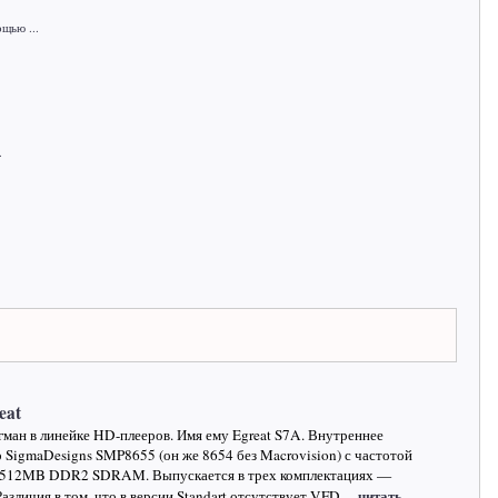
щью ...
.
eat
агман в линейке HD-плееров. Имя ему Egreat S7A. Внутреннее
SigmaDesigns SMP8655 (он же 8654 без Macrovision) с частотой
 512MB DDR2 SDRAM. Выпускается в трех комплектациях —
…читать
. Различия в том, что в версии Standart отсутствует VFD