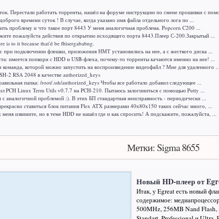
ок. Перестали работать торренты, нашёл на форуме инструкцию по смене прошивки с помо
доброго времени суток ! В случае, когда указано имя файла отдельного лога по ...
ить проблему и что такое порт 8443 У меня аналогичная проблема. Popcorn C200 ...
жите пожалуйста действия по открытию исходящего порта 8443.Плеер С-200.Закрытый ...
here is to it because that'd be fltisergababng.
я: при подключении флешки, приложения НМТ установились на нее, а с жесткого диска ...
а: имеется попкорн с HDD и USB-флеха, почему-то торренты качаются именно на нее! ...
и команда, которой можно запустить на воспроизведение видеофайл ? Мне для удаленного ..
H-2 RSA 2048 в качестве authorized_keys
авильная папка: /root/.ssh/authorized_keys Чтобы все работало добавил следующее ...
ил PCH Linux Term Utils v0.7.7 на PCH-210. Пытаюсь залогиниться с помощью Putty ...
м с аналогичной проблемой :). В этих БП стандартная неисправность - периодически ...
рекрасно ставиться блок питания Flex ATX размерами 40х80х150 таких сейчас много, ...
меня извините, но в теме HDD не нашёл где и как спросить! А подскажите, пожалуйста, ...
Метки: Sigma 8655
Новый HD-плеер от Egr
Итак, у Egreat есть новый фл
содержимое: медиапроцессор 
500MHz, 256MB Nand Flash,
Standart, Professional и Ultra