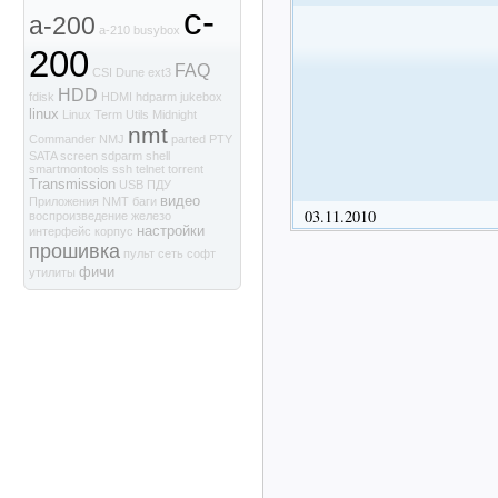
c-
a-200
a-210
busybox
200
FAQ
CSI
Dune
ext3
HDD
fdisk
HDMI
hdparm
jukebox
linux
Linux Term Utils
Midnight
nmt
Commander
NMJ
parted
PTY
SATA
screen
sdparm
shell
smartmontools
ssh
telnet
torrent
Transmission
USB
ПДУ
видео
Приложения NMT
баги
03.11.2010
воспроизведение
железо
настройки
интерфейс
корпус
прошивка
пульт
сеть
софт
фичи
утилиты