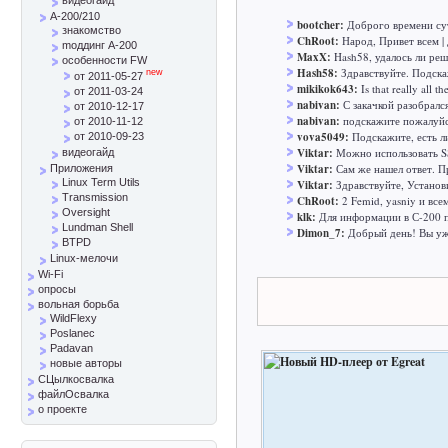
A-200/210
bootcher:
Доброго времени сут
знакомство
ChRoot:
Народ, Привет всем | 
mоддинг A-200
MaxX:
Hash58, удалось ли реш
особенности FW
Hash58:
Здравствуйте. Подска
new
от 2011-05-27
mikikok643:
Is that really all t
от 2011-03-24
nabivan:
С закачкой разобралс
от 2010-12-17
nabivan:
подскажите пожалуйст
от 2010-11-12
vova5049:
Подскажите, есть л
от 2010-09-23
Viktar:
Можно использовать SS
видеогайд
Viktar:
Сам же нашел ответ. Пр
Приложения
Linux Term Utils
Viktar:
Здравствуйте, Установ
Transmission
ChRoot:
2 Femid, yasniy и все
Oversight
klk:
Для информации в С-200 п
Lundman Shell
Dimon_7:
Добрый день! Вы уж 
BTPD
Linux-мелочи
Wi-Fi
опросы
вольная борьба
WildFlexy
Poslanec
Padavan
новые авторы
СЦылкосвалка
файлОсвалка
о проекте