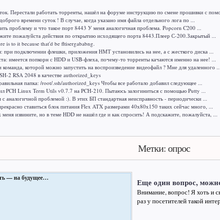
ок. Перестали работать торренты, нашёл на форуме инструкцию по смене прошивки с помо
доброго времени суток ! В случае, когда указано имя файла отдельного лога по ...
ить проблему и что такое порт 8443 У меня аналогичная проблема. Popcorn C200 ...
жите пожалуйста действия по открытию исходящего порта 8443.Плеер С-200.Закрытый ...
here is to it because that'd be fltisergababng.
я: при подключении флешки, приложения НМТ установились на нее, а с жесткого диска ...
а: имеется попкорн с HDD и USB-флеха, почему-то торренты качаются именно на нее! ...
и команда, которой можно запустить на воспроизведение видеофайл ? Мне для удаленного ..
H-2 RSA 2048 в качестве authorized_keys
авильная папка: /root/.ssh/authorized_keys Чтобы все работало добавил следующее ...
ил PCH Linux Term Utils v0.7.7 на PCH-210. Пытаюсь залогиниться с помощью Putty ...
м с аналогичной проблемой :). В этих БП стандартная неисправность - периодически ...
рекрасно ставиться блок питания Flex ATX размерами 40х80х150 таких сейчас много, ...
меня извините, но в теме HDD не нашёл где и как спросить! А подскажите, пожалуйста, ...
Метки: опрос
Еще один вопрос, можн
Внимание, вопрос! Я хоть и с
раз у посетителей такой интер