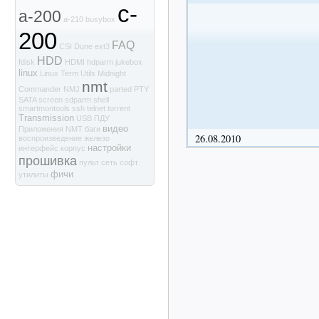
c-
a-200
a-210
busybox
200
FAQ
CSI
Dune
ext3
HDD
fdisk
HDMI
hdparm
jukebox
linux
Linux Term Utils
Midnight
nmt
Commander
NMJ
parted
PTY
SATA
screen
sdparm
shell
smartmontools
ssh
telnet
torrent
Transmission
USB
ПДУ
видео
Приложения NMT
баги
26.08.2010
воспроизведение
железо
настройки
интерфейс
корпус
прошивка
пульт
сеть
софт
фичи
утилиты