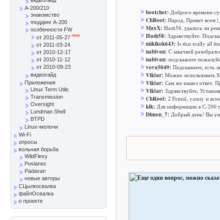
A-200/210
bootcher:
Доброго времени сут
знакомство
ChRoot:
Народ, Привет всем | 
mоддинг A-200
MaxX:
Hash58, удалось ли реш
особенности FW
Hash58:
Здравствуйте. Подска
new
от 2011-05-27
mikikok643:
Is that really all t
от 2011-03-24
nabivan:
С закачкой разобралс
от 2010-12-17
nabivan:
подскажите пожалуйст
от 2010-11-12
vova5049:
Подскажите, есть л
от 2010-09-23
Viktar:
Можно использовать SS
видеогайд
Viktar:
Сам же нашел ответ. Пр
Приложения
Linux Term Utils
Viktar:
Здравствуйте, Установ
Transmission
ChRoot:
2 Femid, yasniy и все
Oversight
klk:
Для информации в С-200 п
Lundman Shell
Dimon_7:
Добрый день! Вы уж 
BTPD
Linux-мелочи
Wi-Fi
опросы
вольная борьба
WildFlexy
Poslanec
Padavan
новые авторы
СЦылкосвалка
файлОсвалка
о проекте