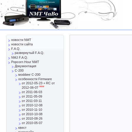
новости NMT
новости сайта
F.A.Q.
развернутый F.A.Q.
NMJ F.A.Q.
Popcorn Hour NMT
Документация
C-200
моddинг C-200
особенности Firmware
от 2012-05-23 + RC от
new
2012-06-07
от 2011-06-03
от 2011-05-09
от 2011-03-11
от 2010-12-08
от 2010-11-10
от 2010-10-08
от 2010-08-26
от 2010-05-07
квест
видеогайд