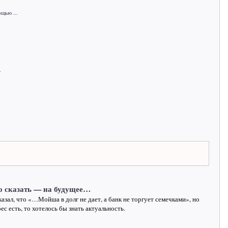
щью ...
.
о сказать — на будущее…
казал, что «…Мойша в долг не дает, а банк не торгует семечками», но
ес есть, то хотелось бы знать актуальность.