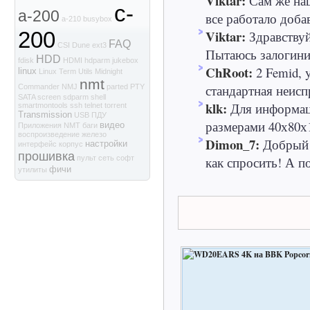
Viktar:
Сам же наш
c-
a-200
все работало доба
a-210
busybox
Viktar:
200
Здравствуй
FAQ
CSI
Dune
ext3
Пытаюсь залогинит
HDD
fdisk
HDMI
hdparm
jukebox
ChRoot:
2 Femid, 
linux
Linux Term Utils
Midnight
nmt
стандартная неиспр
Commander
NMJ
parted
PTY
SATA
screen
sdparm
shell
klk:
Для информаци
smartmontools
ssh
telnet
torrent
Transmission
USB
ПДУ
размерами 40х80х1
видео
Приложения NMT
баги
воспроизведение
железо
Dimon_7:
Добрый 
настройки
интерфейс
корпус
прошивка
как спросить! А по
пульт
сеть
софт
фичи
утилиты