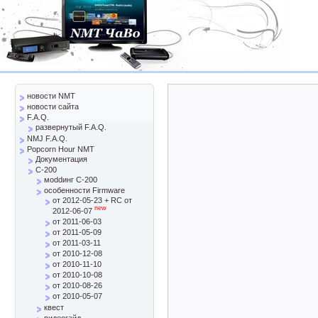
новости NMT
новости сайта
F.A.Q.
развернутый F.A.Q.
NMJ F.A.Q.
Popcorn Hour NMT
Документация
C-200
моddинг C-200
особенности Firmware
от 2012-05-23 + RC от
new
2012-06-07
от 2011-06-03
от 2011-05-09
от 2011-03-11
от 2010-12-08
от 2010-11-10
от 2010-10-08
от 2010-08-26
от 2010-05-07
квест
видеогайд