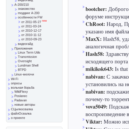
A-200/210
bootcher:
Доброго 
знакомство
mоддинг A-200
форуме инструкци
особенности FW
new
ChRoot:
Народ, Пр
от 2011-05-27
от 2011-03-24
указано имя файла 
от 2010-12-17
от 2010-11-12
MaxX:
Hash58, уд
от 2010-09-23
видеогайд
аналогичная пробле
Приложения
Hash58:
Здравству
Linux Term Utils
Transmission
исходящего порта 
Oversight
Lundman Shell
mikikok643:
Is that
BTPD
nabivan:
Linux-мелочи
С закачк
Wi-Fi
установились на не
опросы
вольная борьба
nabivan:
подскажи
WildFlexy
Poslanec
почему-то торрент
Padavan
vova5049:
Подскажи
новые авторы
СЦылкосвалка
воспроизведение в
файлОсвалка
о проекте
Viktar:
Можно испо