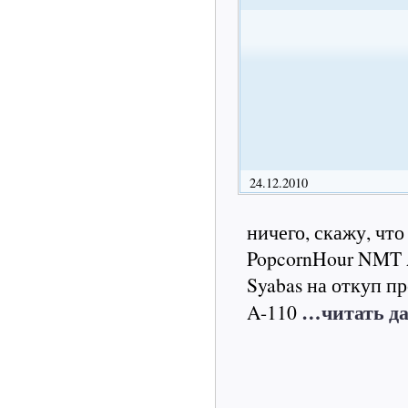
24.12.2010
ничего, скажу, чт
PopcornHour NMT A
Syabas на откуп п
…читать да
A-110