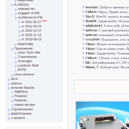
A-200/210
bootcher:
Доброго времени сут
знакомство
ChRoot:
Народ, Привет всем | 
mоддинг A-200
MaxX:
Hash58, удалось ли реш
особенности FW
Hash58:
Здравствуйте. Подска
new
от 2011-05-27
mikikok643:
Is that really all t
от 2011-03-24
nabivan:
С закачкой разобралс
от 2010-12-17
nabivan:
подскажите пожалуйст
от 2010-11-12
vova5049:
Подскажите, есть л
от 2010-09-23
Viktar:
Можно использовать SS
видеогайд
Viktar:
Сам же нашел ответ. Пр
Приложения
Linux Term Utils
Viktar:
Здравствуйте, Установ
Transmission
ChRoot:
2 Femid, yasniy и все
Oversight
klk:
Для информации в С-200 п
Lundman Shell
Dimon_7:
Добрый день! Вы уж 
BTPD
Linux-мелочи
Wi-Fi
опросы
вольная борьба
WildFlexy
Poslanec
Padavan
новые авторы
СЦылкосвалка
файлОсвалка
о проекте