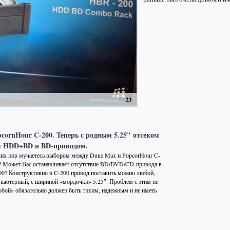
23
cornHour C-200. Теперь c родным 5.25" отсеком
я HDD+BD и BD-приводом.
сих пор мучаетесь выбором между Dune Max и PopcorHour C-
? Может Вас останавливает отсутствие BD/DVD/CD-привода в
00? Конструктивно в C-200 привод поставить можно любой,
пьютерный, с шириной «мордочки» 5.25″. Проблем с этим не
любой» обязательно должен быть тихим, надежным и не иметь