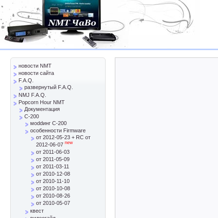
новости NMT
новости сайта
F.A.Q.
развернутый F.A.Q.
NMJ F.A.Q.
Popcorn Hour NMT
Документация
C-200
моddинг C-200
особенности Firmware
от 2012-05-23 + RC от
new
2012-06-07
от 2011-06-03
от 2011-05-09
от 2011-03-11
от 2010-12-08
от 2010-11-10
от 2010-10-08
от 2010-08-26
от 2010-05-07
квест
видеогайд