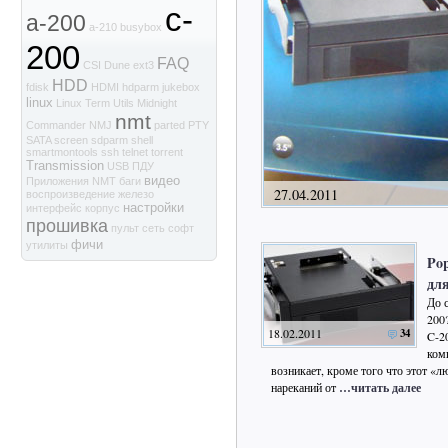
c-
a-200
a-210
busybox
200
FAQ
CSI
Dune
ext3
HDD
fdisk
HDMI
hdparm
jukebox
linux
Linux Term Utils
Midnight
nmt
Commander
NMJ
parted
PTY
SATA
screen
sdparm
shell
smartmontools
ssh
telnet
torrent
Transmission
USB
ПДУ
видео
Приложения NMT
баги
27.04.2011
воспроизведение
железо
настройки
интерфейс
корпус
прошивка
пульт
сеть
софт
фичи
утилиты
Pop
дл
До 
200
18.02.2011
34
C-2
ком
возникает, кроме того что этот «
нареканий от
…читать далее