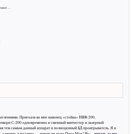
щью ...
.
атлениями. Приехала ко мне наконец «стойка» HBR-200,
опкорн С-200 одновременно и сменный винчестер и лазерный
я тем самым данный аппарат в полноценный БД проигрыватель. Я и
…читать далее
, а теперь и подавно — ничем не хуже Dune Max! Ну