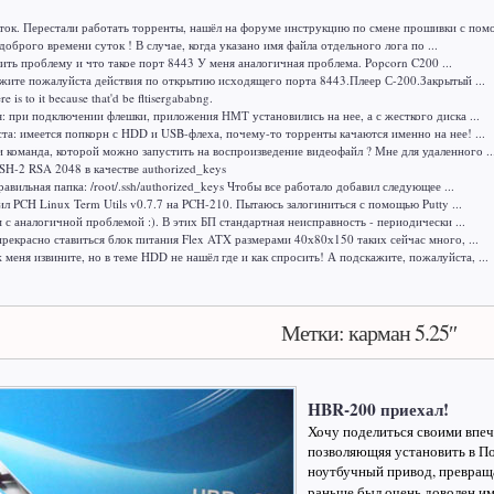
ок. Перестали работать торренты, нашёл на форуме инструкцию по смене прошивки с помо
доброго времени суток ! В случае, когда указано имя файла отдельного лога по ...
ить проблему и что такое порт 8443 У меня аналогичная проблема. Popcorn C200 ...
жите пожалуйста действия по открытию исходящего порта 8443.Плеер С-200.Закрытый ...
here is to it because that'd be fltisergababng.
я: при подключении флешки, приложения НМТ установились на нее, а с жесткого диска ...
а: имеется попкорн с HDD и USB-флеха, почему-то торренты качаются именно на нее! ...
и команда, которой можно запустить на воспроизведение видеофайл ? Мне для удаленного ..
H-2 RSA 2048 в качестве authorized_keys
авильная папка: /root/.ssh/authorized_keys Чтобы все работало добавил следующее ...
ил PCH Linux Term Utils v0.7.7 на PCH-210. Пытаюсь залогиниться с помощью Putty ...
м с аналогичной проблемой :). В этих БП стандартная неисправность - периодически ...
рекрасно ставиться блок питания Flex ATX размерами 40х80х150 таких сейчас много, ...
меня извините, но в теме HDD не нашёл где и как спросить! А подскажите, пожалуйста, ...
Метки: карман 5.25″
HBR-200 приехал!
Хочу поделиться своими впеч
позволяющяя установить в П
ноутбучный привод, превраща
раньше был очень доволен им