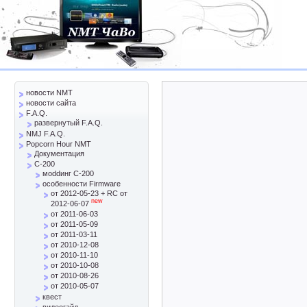
новости NMT
новости сайта
F.A.Q.
развернутый F.A.Q.
NMJ F.A.Q.
Popcorn Hour NMT
Документация
C-200
моddинг C-200
особенности Firmware
от 2012-05-23 + RC от
new
2012-06-07
от 2011-06-03
от 2011-05-09
от 2011-03-11
от 2010-12-08
от 2010-11-10
от 2010-10-08
от 2010-08-26
от 2010-05-07
квест
видеогайд