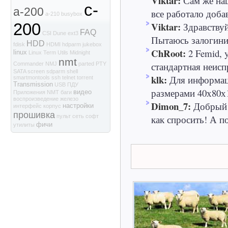
Viktar:
Сам же наш
c-
a-200
все работало доба
a-210
busybox
Viktar:
200
Здравствуй
FAQ
CSI
Dune
ext3
Пытаюсь залогинит
HDD
fdisk
HDMI
hdparm
jukebox
ChRoot:
2 Femid, 
linux
Linux Term Utils
Midnight
nmt
стандартная неиспр
Commander
NMJ
parted
PTY
SATA
screen
sdparm
shell
klk:
Для информаци
smartmontools
ssh
telnet
torrent
Transmission
USB
ПДУ
размерами 40х80х1
видео
Приложения NMT
баги
воспроизведение
железо
Dimon_7:
Добрый 
настройки
интерфейс
корпус
прошивка
как спросить! А по
пульт
сеть
софт
фичи
утилиты