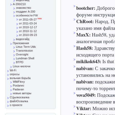
A-200/210
bootcher:
Доброго 
знакомство
mоддинг A-200
форуме инструкци
особенности FW
new
ChRoot:
Народ, Пр
от 2011-05-27
от 2011-03-24
указано имя файла 
от 2010-12-17
от 2010-11-12
MaxX:
Hash58, уд
от 2010-09-23
видеогайд
аналогичная пробле
Приложения
Hash58:
Здравству
Linux Term Utils
Transmission
исходящего порта 
Oversight
Lundman Shell
mikikok643:
Is that
BTPD
nabivan:
Linux-мелочи
С закачк
Wi-Fi
установились на не
опросы
вольная борьба
nabivan:
подскажи
WildFlexy
Poslanec
почему-то торрент
Padavan
vova5049:
Подскажи
новые авторы
СЦылкосвалка
воспроизведение в
файлОсвалка
о проекте
Viktar:
Можно испо