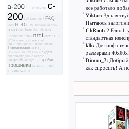
Viktar:
Сам же наш
c-
a-200
все работало доба
a-210
busybox
Viktar:
200
Здравствуй
FAQ
CSI
Dune
ext3
Пытаюсь залогинит
HDD
fdisk
HDMI
hdparm
jukebox
ChRoot:
2 Femid, 
linux
Linux Term Utils
Midnight
nmt
стандартная неиспр
Commander
NMJ
parted
PTY
SATA
screen
sdparm
shell
klk:
Для информаци
smartmontools
ssh
telnet
torrent
Transmission
USB
ПДУ
размерами 40х80х1
видео
Приложения NMT
баги
воспроизведение
железо
Dimon_7:
Добрый 
настройки
интерфейс
корпус
прошивка
как спросить! А по
пульт
сеть
софт
фичи
утилиты