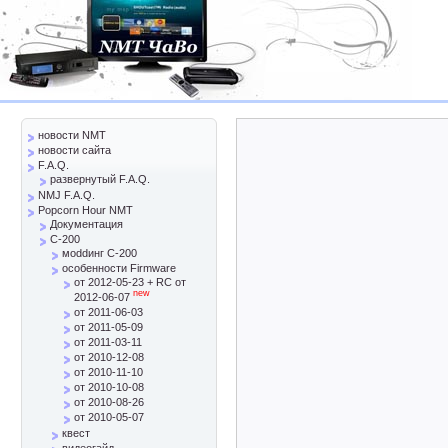
новости NMT
новости сайта
F.A.Q.
развернутый F.A.Q.
NMJ F.A.Q.
Popcorn Hour NMT
Документация
C-200
моddинг C-200
особенности Firmware
от 2012-05-23 + RC от
new
2012-06-07
от 2011-06-03
от 2011-05-09
от 2011-03-11
от 2010-12-08
от 2010-11-10
от 2010-10-08
от 2010-08-26
от 2010-05-07
квест
видеогайд