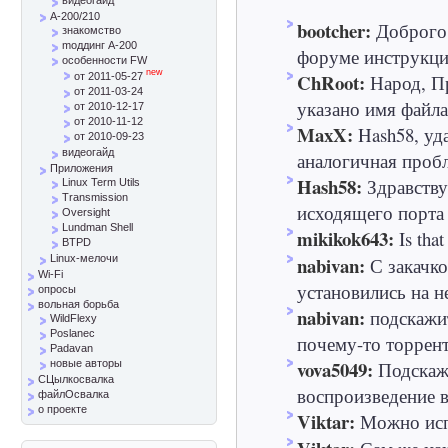
A-200/210
bootcher:
Доброго 
знакомство
mоддинг A-200
форуме инструкци
особенности FW
new
ChRoot:
Народ, Пр
от 2011-05-27
от 2011-03-24
указано имя файла 
от 2010-12-17
от 2010-11-12
MaxX:
Hash58, уд
от 2010-09-23
видеогайд
аналогичная пробле
Приложения
Hash58:
Здравству
Linux Term Utils
Transmission
исходящего порта 
Oversight
Lundman Shell
mikikok643:
Is that
BTPD
nabivan:
Linux-мелочи
С закачк
Wi-Fi
установились на не
опросы
вольная борьба
nabivan:
подскажи
WildFlexy
Poslanec
почему-то торрент
Padavan
vova5049:
Подскажи
новые авторы
СЦылкосвалка
воспроизведение в
файлОсвалка
о проекте
Viktar:
Можно испо