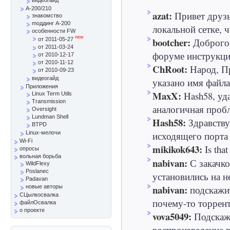
A-200/210
azat:
Привет друзь
знакомство
mоддинг A-200
локальной сетке, ч
особенности FW
new
bootcher:
Доброго 
от 2011-05-27
от 2011-03-24
форуме инструкци
от 2010-12-17
от 2010-11-12
ChRoot:
Народ, Пр
от 2010-09-23
видеогайд
указано имя файла 
Приложения
MaxX:
Hash58, уд
Linux Term Utils
Transmission
аналогичная пробле
Oversight
Lundman Shell
Hash58:
Здравству
BTPD
исходящего порта 
Linux-мелочи
Wi-Fi
mikikok643:
Is that
опросы
вольная борьба
nabivan:
С закачк
WildFlexy
Poslanec
установились на не
Padavan
nabivan:
подскажи
новые авторы
СЦылкосвалка
почему-то торрент
файлОсвалка
о проекте
vova5049:
Подскажи
воспроизведение в