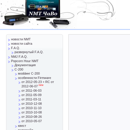
новости NMT
новости сайта
F.A.Q.
развернутый F.A.Q.
NMJ F.A.Q.
Popcorn Hour NMT
Документация
C-200
моddинг C-200
особенности Firmware
от 2012-05-23 + RC от
new
2012-06-07
от 2011-06-03
от 2011-05-09
от 2011-03-11
от 2010-12-08
от 2010-11-10
от 2010-10-08
от 2010-08-26
от 2010-05-07
квест
видеогайд