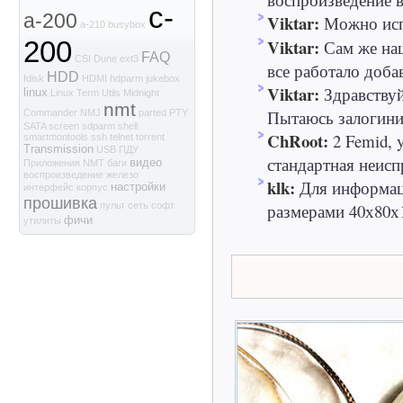
c-
a-200
Viktar:
Можно испо
a-210
busybox
Viktar:
200
Сам же наш
FAQ
CSI
Dune
ext3
все работало доба
HDD
fdisk
HDMI
hdparm
jukebox
Viktar:
Здравствуй
linux
Linux Term Utils
Midnight
nmt
Пытаюсь залогинит
Commander
NMJ
parted
PTY
SATA
screen
sdparm
shell
ChRoot:
2 Femid, 
smartmontools
ssh
telnet
torrent
Transmission
USB
ПДУ
стандартная неиспр
видео
Приложения NMT
баги
воспроизведение
железо
klk:
Для информаци
настройки
интерфейс
корпус
прошивка
размерами 40х80х1
пульт
сеть
софт
фичи
утилиты