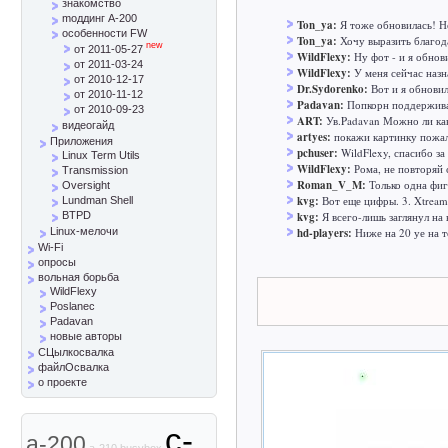
знакомство
mоддинг A-200
Ton_ya:
Я тоже обновилась! Н
особенности FW
Ton_ya:
Хочу выразить благода
new
от 2011-05-27
WildFlexy:
Ну фот - и я обнов
от 2011-03-24
WildFlexy:
У меня сейчас назн
от 2010-12-17
Dr.Sydorenko:
Вот и я обнови
от 2010-11-12
Padavan:
Попкорн поддерживае
от 2010-09-23
ART:
Ув.Padavan Можно ли ка
видеогайд
artyes:
покажи картинку пожа
Приложения
pchuser:
WildFlexy, спасибо за
Linux Term Utils
WildFlexy:
Рома, не повторяй с
Transmission
Roman_V_M:
Только одна фиг
Oversight
kvg:
Вот еще цифры. 3. Xtreame
Lundman Shell
kvg:
Я всего-лишь заглянул на
BTPD
hd-players:
Ниже на 20 уе на то
Linux-мелочи
Wi-Fi
опросы
вольная борьба
WildFlexy
Poslanec
Padavan
новые авторы
СЦылкосвалка
файлОсвалка
о проекте
c-
a-200