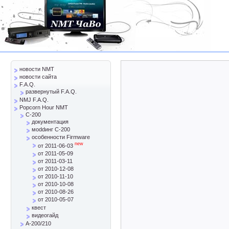
новости NMT
новости сайта
F.A.Q.
развернутый F.A.Q.
NMJ F.A.Q.
Popcorn Hour NMT
C-200
документация
моddинг C-200
особенности Firmware
new
от 2011-06-03
от 2011-05-09
от 2011-03-11
от 2010-12-08
от 2010-11-10
от 2010-10-08
от 2010-08-26
от 2010-05-07
квест
видеогайд
A-200/210