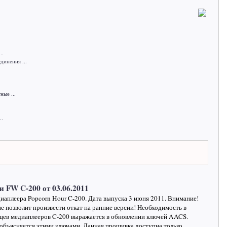
..
инения ...
ные ...
..
и FW C-200 от 03.06.2011
диаплеера Popcorn Hour C-200. Дата выпуска 3 июня 2011. Внимание!
е позволит произвести откат на ранние версии! Необходимость в
ьцев медиаплееров C-200 выражается в обновлении ключей AACS.
объясняется этими ключами. Данная прошивка доступна только