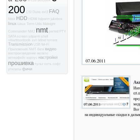
a-210
busybox
200
FAQ
CSI
Dune
ext3
HDD
fdisk
HDMI
hdparm
jukebox
linux
Linux Term Utils
Midnight
nmt
Commander
NMJ
parted
PTY
SATA
screen
sdparm
shell
smartmontools
ssh
telnet
torrent
Transmission
USB
Wi-Fi
видео
Приложения NMT
баги
воспроизведение
железо
настройки
интерфейс
корпус
07.06.2011
прошивка
пульт
сеть
софт
фичи
утилиты
Ак
Инт
05.
пре
мед
07.06.2011
7
Все
на индивидуальные скидки в даль