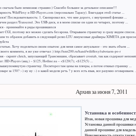
о сначала было немножко страшно:) Спасибо большое за детальное описание!!!
рность WildFlexy и HD-Players.com (персонально Тарасу). Благодаря этой статье ...
ился! Последовательность: 1. Скопировал все, что мне дорого, с внутренней флешки ...
ачен раздел /Transcend. Это USB-диск, и в моем списке он один из четырех, поэтому ...
лся - принимайте в ряды прошившихся
т CGI, поэтому все можно сделать без крона. Открываем страничку и сразу видим список .
ким то образом добавить в следующий релиз LTU линуксовые драйверы XIMETA для присоед
луйста
 статью. Хочу поделиться своим опытом: для меня самое актуальное - это знать объем ...
воего коммента, я же уже отвечал :) http://nmt200.ru/hand/wildflexy/rabotaem-po-r
ня - скрипт clutch, запускающий Трансмишин, сбрасывает crontab, так как содержит непонят
r: HD-Players (акц.) – $125; Hotline.ua – <$120(7); <$125(5) ...
 вышеупомянутую страничку. Посмторел там цены на плееры, а потом откныл странику ...
варе за 150? :-) ну ну :-) о какой модели речь ? у всех есть язык, все разумно оговариваем. .
Архив за июня 7, 2011
Установка и особенност
Итак, новая прошивка для ме
Установка данной прошивки н
данной прошивке для владел
Невозможность отката также 