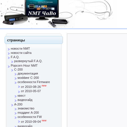
страницы
новости NMT
новости сайта
F.A.Q.
развернутый F.A.Q.
Popcorn Hour NMT
C-200
документация
моddинг C-200
особенности Firmware
new
от 2010-08-26
от 2010-05-07
квест
видеогайд
A-200
знакомство
mоддинг A-200
особенности FW
new
от 2010-09-04
видеогайд