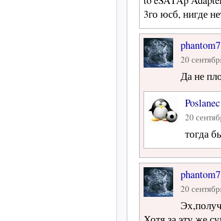
to eSATAp Adapter
3го юсб, нигде н
phantom7
20 сентября
Да не пло
Poslanec
20 сентяб
тогда б
phantom7
20 сентября
Эх,получ
Хотя за эту же с