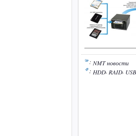
:
NMT новости
:
,
,
HDD
RAID
US