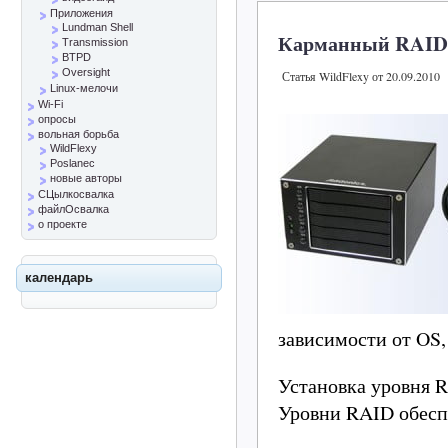
Приложения
Lundman Shell
Карманный RAID 
Transmission
BTPD
Oversight
Статья WildFlexy от 20.09.2010
Linux-мелочи
Wi-Fi
опросы
вольная борьба
WildFlexy
Poslanec
новые авторы
СЦылкосвалка
файлОсвалка
о проекте
календарь
зависимости от OS,
Установка уровня 
Уровни RAID обесп