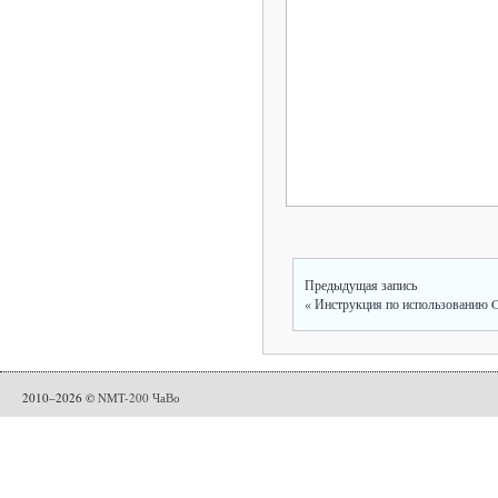
Предыдущая запись
«
Инструкция по использованию O
2010–2026 ©
NMT-200 ЧаВо